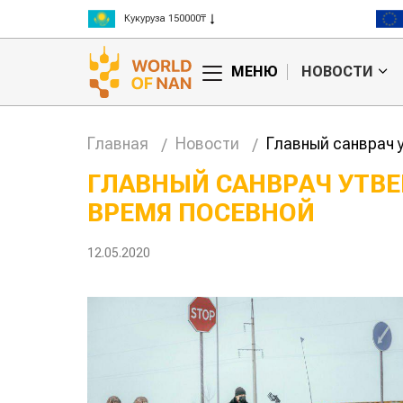
Ячмень 130000₸
Кукуруза 150000₸
Рис 300000₸
МЕНЮ
НОВОСТИ
Пшеница 3 класс 125000₸
Главная
Новости
Главный санврач 
ГЛАВНЫЙ САНВРАЧ УТВ
ВРЕМЯ ПОСЕВНОЙ
анские
Жара в Китае может
 млн на
поднять цены на
зерно
12.05.2020
авиатоп