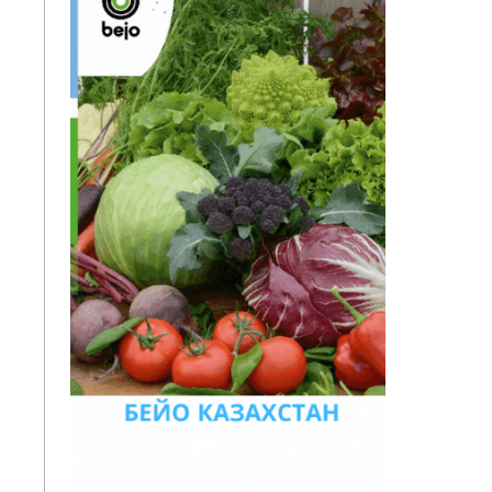
о
м
и