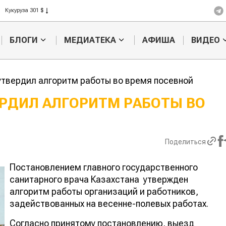
Ячмень 330 $
Кукуруза 301 $
Рис 408 $
БЛОГИ
МЕДИАТЕКА
АФИША
ВИДЕО
Пшеница 423 $
утвердил алгоритм работы во время посевной
ЕРДИЛ АЛГОРИТМ РАБОТЫ ВО
Казахстанское
Картофельн
сельхозсырье
войны: коло
используют для
жука будут 
Поделиться
производства
лазером
лива
Постановлением главного государственного
санитарного врача Казахстана утвержден
алгоритм работы организаций и работников,
задействованных на весенне-полевых работах.
Согласно принятому постановлению, выезд