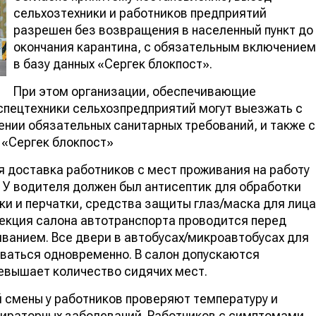
сельхозтехники и работников предприятий
разрешен без возвращения в населенный пункт д
окончания карантина, с обязательным включение
в базу данных «Сергек блокпост».
При этом организации, обеспечивающие
 спецтехники сельхозпредприятий могут выезжать с
ении обязательных санитарных требований, и также
ых «Сергек блокпост»
доставка работников с мест проживания на работу 
У водителя должен был антисептик для обработки
ки и перчатки, средства защиты глаз/маска для лица
нфекция салона автотранспорта проводится перед
анием. Все двери в автобусах/микроавтобусах для
ываться одновременно. В салон допускаются
ревышает количество сидячих мест.
й смены у работников проверяют температуру и
ираторных заболеваний. Работников с симптомами