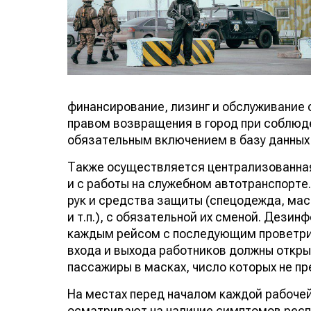
финансирование, лизинг и обслуживание
правом возвращения в город при соблюд
с обязательным включением в базу данн
Также осуществляется централизованная 
с работы на служебном автотранспорте. 
рук и средства защиты (спецодежда, мас
и т.п.), с обязательной их сменой. Дези
каждым рейсом с последующим проветрив
входа и выхода работников должны откр
пассажиры в масках, число которых не п
На местах перед началом каждой рабоче
осматривают на наличие симптомов респ