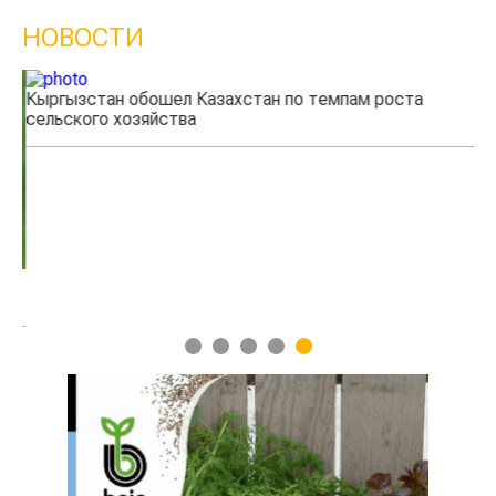
НОВОСТИ
Кыргызстан обошел Казахстан по темпам роста
Ка
сельского хозяйства
эк
1
2
3
4
5