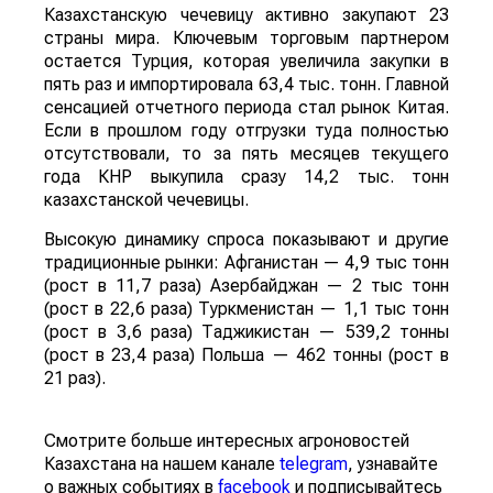
Казахстанскую чечевицу активно закупают 23
страны мира. Ключевым торговым партнером
остается Турция, которая увеличила закупки в
пять раз и импортировала 63,4 тыс. тонн. Главной
сенсацией отчетного периода стал рынок Китая.
Если в прошлом году отгрузки туда полностью
отсутствовали, то за пять месяцев текущего
года КНР выкупила сразу 14,2 тыс. тонн
казахстанской чечевицы.
Высокую динамику спроса показывают и другие
традиционные рынки: Афганистан — 4,9 тыс тонн
(рост в 11,7 раза) Азербайджан — 2 тыс тонн
(рост в 22,6 раза) Туркменистан — 1,1 тыс тонн
(рост в 3,6 раза) Таджикистан — 539,2 тонны
(рост в 23,4 раза) Польша — 462 тонны (рост в
21 раз).
Смотрите больше интересных агроновостей
Казахстана на нашем канале
telegram
, узнавайте
о важных событиях в
facebook
и подписывайтесь