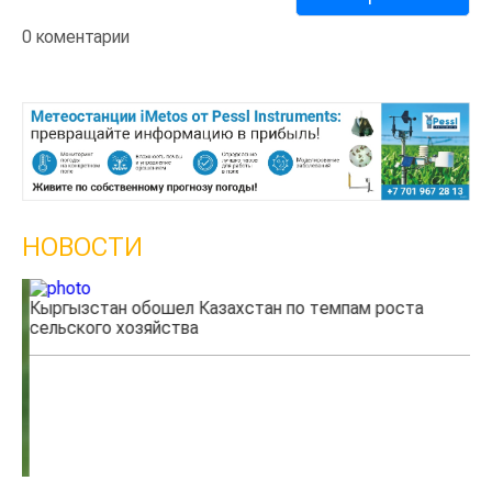
0 коментарии
НОВОСТИ
Кыргызстан обошел Казахстан по темпам роста
Ка
сельского хозяйства
эк