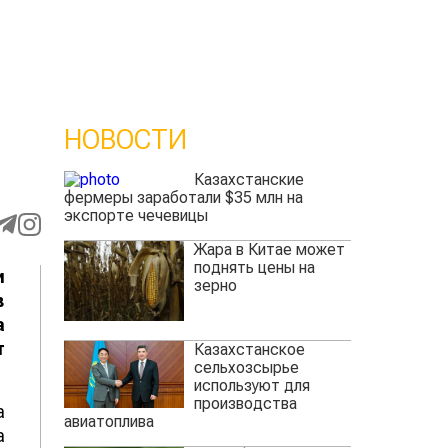
НОВОСТИ
Казахстанские
фермеры заработали $35 млн на
экспорте чечевицы
Жара в Китае может
поднять цены на
и
зерно
в
а
т
Казахстанское
сельхозсырье
используют для
производства
а
авиатоплива
а