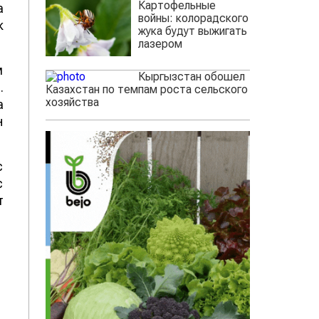
Картофельные
а
войны: колорадского
к
жука будут выжигать
лазером
м
Кыргызстан обошел
.
Казахстан по темпам роста сельского
хозяйства
а
н
с
с
т