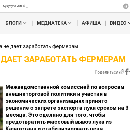
Рис 408 $
Пшеница 423 $
БЛОГИ
МЕДИАТЕКА
АФИША
ВИДЕО
а не дает заработать фермерам
 ДАЕТ ЗАРАБОТАТЬ ФЕРМЕРАМ
Казахстанское
Картофельн
Поделиться
сельхозсырье
войны: коло
используют для
жука будут 
производства
лазером
Межведомственной комиссией по вопросам
лива
внешнеторговой политики и участия в
экономических организациях принято
решение о запрете экспорта лука сроком на 3
месяца. Это сделано для того, чтобы
предотвратить массовый вывоз лука из
Казахстана и стабилизировать цены,