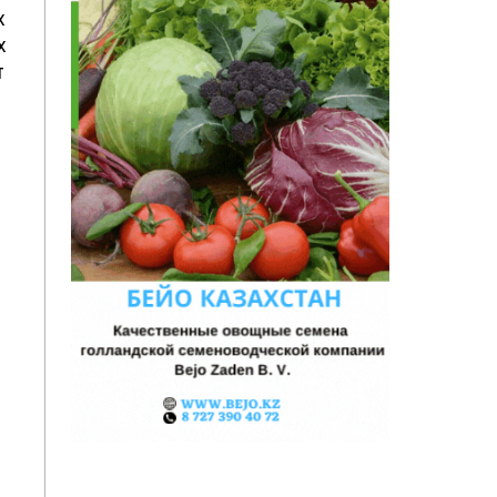
х
х
т