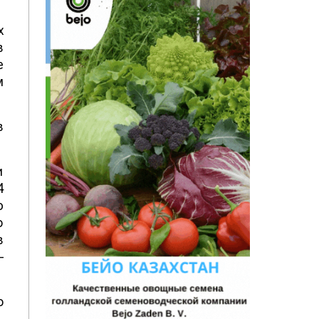
х
в
е
м
в
и
4
ю
о
в
–
о