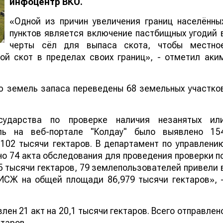
инфоцентр ВКО.
«Одной из причин увеличения границ населённы
пунктов является включение пастбищных угодий 
черты сёл для выпаса скота, чтобы местно
ой скот в пределах своих границ», - отметил аки
ию земель запаса переведены 68 земельных участко
сударства по проверке наличия незанятых ил
ль на веб-портале "Колдау" было выявлено 15
02 тысячи гектаров. В департамент по управлени
о 74 акта обследования для проведения проверки п
 тысячи гектаров, 79 землепользователей привели 
 ИСЖ на общей площади 86,979 тысячи гектаров», 
ен 21 акт на 20,1 тысячи гектаров. Всего отправлен
ктаров.