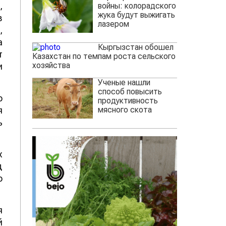
,
войны: колорадского
жука будут выжигать
в
лазером
,
а
Кыргызстан обошел
т
Казахстан по темпам роста сельского
хозяйства
и
Ученые нашли
способ повысить
о
продуктивность
мясного скота
я
ь
х
д
о
я
й