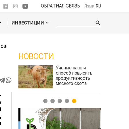
ОБРАТНАЯ СВЯЗЬ
Язык
RU
ИНВЕСТИЦИИ
тов
НОВОСТИ
ли
Жара в Китае может
сить
поднять цены на
сть
зерно
та
авиатоплива
-
1
2
3
4
5
е
й
,
а