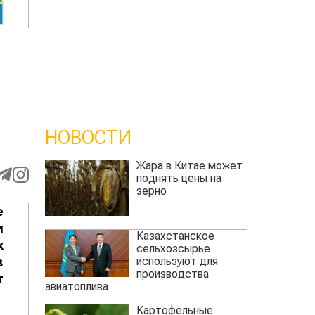
НОВОСТИ
Жара в Китае может
поднять цены на
зерно
е
и
Казахстанское
х
сельхозсырье
используют для
в
производства
т
авиатоплива
Картофельные