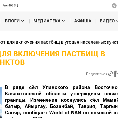
Рис 408 $
Пшеница 423 $
БЛОГИ
МЕДИАТЕКА
АФИША
ВИДЕО
ют для включения пастбищ в угодья населенных пунк
ДЛЯ ВКЛЮЧЕНИЯ ПАСТБИЩ В
УНКТОВ
Ученые наш
способ повы
продуктивно
Поделиться
мясного ско
В ряде сёл Уланского района Восточно
Казахстанской области утверждены новы
границы. Изменения коснулись сёл Мама
батыр, Айыртау, Бозанбай, Таврия, Таргын
Сагыр, сообщает
World
of
NAN
со ссылкой н