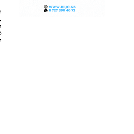
и
,
х
В
м