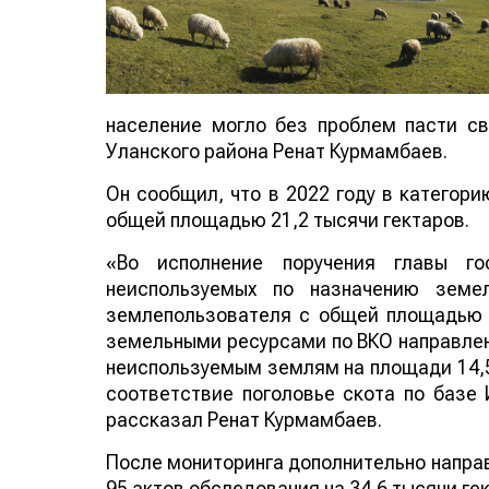
население могло без проблем пасти св
Уланского района Ренат Курмамбаев.
Он сообщил, что в 2022 году в категор
общей площадью 21,2 тысячи гектаров.
«Во исполнение поручения главы го
неиспользуемых по назначению земе
землепользователя с общей площадью 1
земельными ресурсами по ВКО направлен
неиспользуемым землям на площади 14,5
соответствие поголовье скота по базе
рассказал Ренат Курмамбаев.
После мониторинга дополнительно направл
95 актов обследования на 34,6 тысячи ге