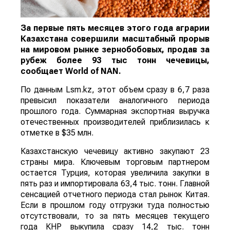
За первые пять месяцев этого года аграрии
Казахстана совершили масштабный прорыв
на мировом рынке зернобобовых, продав за
рубеж более 93 тыс тонн чечевицы,
сообщает
World
of
NAN
.
По данным Lsm.kz, этот объем сразу в 6,7 раза
превысил показатели аналогичного периода
прошлого года. Суммарная экспортная выручка
отечественных производителей приблизилась к
отметке в $35 млн.
Казахстанскую чечевицу активно закупают 23
страны мира. Ключевым торговым партнером
остается Турция, которая увеличила закупки в
пять раз и импортировала 63,4 тыс. тонн. Главной
сенсацией отчетного периода стал рынок Китая.
Если в прошлом году отгрузки туда полностью
отсутствовали, то за пять месяцев текущего
года КНР выкупила сразу 14,2 тыс. тонн