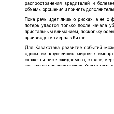
распространения вредителей и болезн
объемы орошения и принять дополнитель
Пока речь идет лишь о рисках, а не о
потерь удастся только после начала у
пристальным вниманием, поскольку осенн
производства зерна в Китае.
Для Казахстана развитие событий може
одним из крупнейших мировых импорт
окажется ниже ожидаемого, стране, веро
культур на внешних рынках. Кроме того,
аграрных стран мира способно по
дополнительным фактором в пользу эксп
Смотрите больше интересных агроновост
важных событиях в
facebook
и подписыва