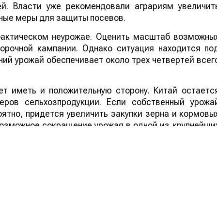
ей. Власти уже рекомендовали аграриям увеличит
ные меры для защиты посевов.
 фактическом неурожае. Оценить масштаб возможны
борочной кампании. Однако ситуация находится по
ий урожай обеспечивает около трех четвертей всег
т иметь и положительную сторону. Китай остаетс
еров сельхозпродукции. Если собственный урожа
ятно, придется увеличить закупки зерна и кормовы
 возможное сокращение урожая в одной из крупнейши
ддержать мировые цены на зерно, что стане
ортеров.
ей Казахстана на нашем канале
telegram
, узнавайте о
йтесь на
youtube
канал и
instagram
.