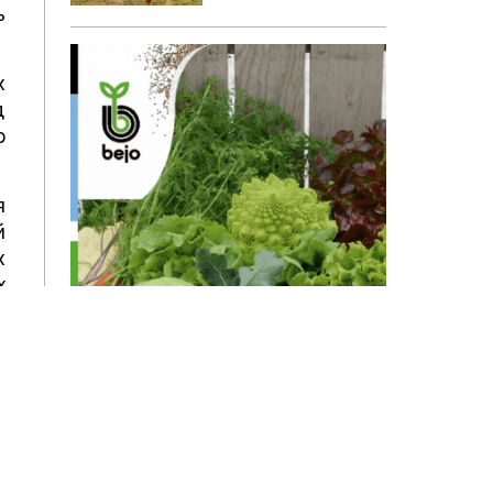
ь
х
д
о
я
й
х
х
т