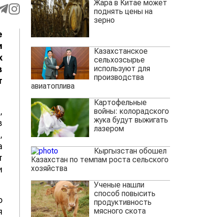
Жара в Китае может
поднять цены на
зерно
е
и
Казахстанское
х
сельхозсырье
используют для
в
производства
т
авиатоплива
Картофельные
,
войны: колорадского
жука будут выжигать
в
лазером
,
а
Кыргызстан обошел
т
Казахстан по темпам роста сельского
хозяйства
и
Ученые нашли
способ повысить
о
продуктивность
мясного скота
я