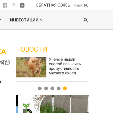
ОБРАТНАЯ СВЯЗЬ
Язык
RU
ИНВЕСТИЦИИ
НОВОСТИ
КА
ли
Жара в Китае может
сить
поднять цены на
сть
зерно
та
авиатоплива
и
1
2
3
4
5