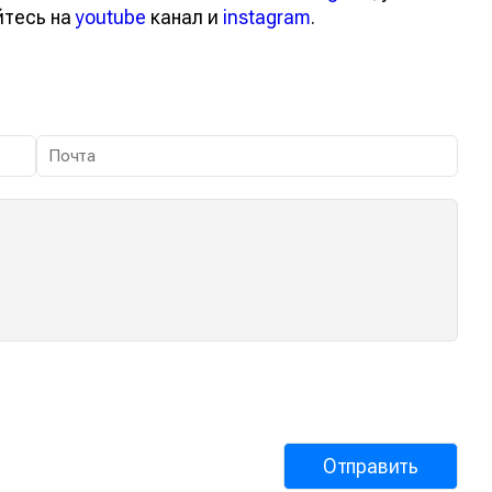
йтесь на
youtube
канал и
instagram
.