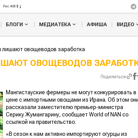
Рис 408 $
Пшеница 423 $
БЛОГИ
МЕДИАТЕКА
АФИША
ВИДЕО
ы лишают овощеводов заработка
ИШАЮТ ОВОЩЕВОДОВ ЗАРАБОТ
Ученые наш
Поделиться
способ повы
продуктивно
мясного ско
Мангистауские фермеры не могут конкурировать в
цене с импортными овощами из Ирана. Об этом он
рассказали заместителю премьер-министра
Серику Жумангарину, сообщает World of NAN со
ссылкой на правительство.
«В сезон к нам активно импортируют огурцы из