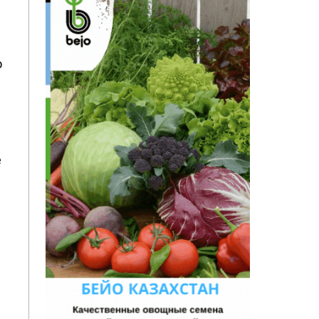
о
е
,
е