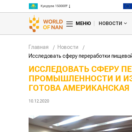
Рис 300000₸
Пшеница 3 класс 125000₸
МЕНЮ
НОВОСТИ
Главная
Новости
Исследовать сферу переработки пищевой
ИССЛЕДОВАТЬ СФЕРУ П
ПРОМЫШЛЕННОСТИ И И
может
Казахстанское
на
сельхозсырье
ГОТОВА АМЕРИКАНСКАЯ
используют для
производства
авиатоплива
10.12.2020