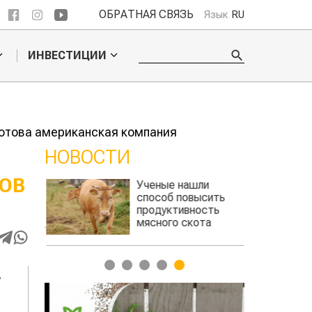
ОБРАТНАЯ СВЯЗЬ
Язык
RU
ИНВЕСТИЦИИ
готова американская компания
НОВОСТИ
ОВ
л
Ученые нашли
Ж
го
способ повысить
п
продуктивность
з
мясного скота
1
2
3
4
5
,