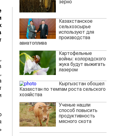
зерно
е
и
Казахстанское
х
сельхозсырье
используют для
в
производства
т
авиатоплива
Картофельные
,
войны: колорадского
жука будут выжигать
в
лазером
,
а
Кыргызстан обошел
т
Казахстан по темпам роста сельского
хозяйства
и
Ученые нашли
способ повысить
о
продуктивность
мясного скота
я
ь