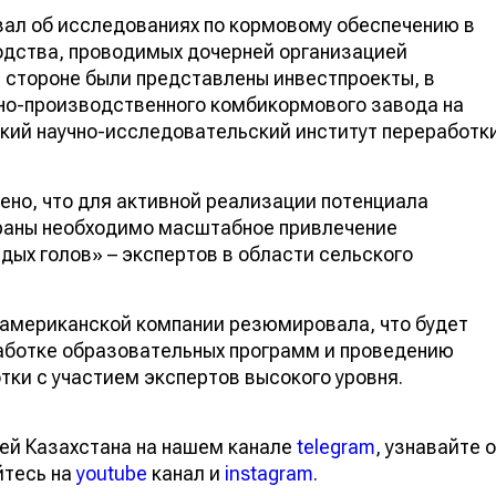
зал об исследованиях по кормовому обеспечению в
одства, проводимых дочерней организацией
стороне были представлены инвестпроекты, в
чно-производственного комбикормового завода на
кий научно-исследовательский институт переработк
ено, что для активной реализации потенциала
раны необходимо масштабное привлечение
дых голов» – экспертов в области сельского
 американской компании резюмировала, что будет
работке образовательных программ и проведению
ки с участием экспертов высокого уровня.
ей Казахстана на нашем канале
telegram
, узнавайте о
йтесь на
youtube
канал и
instagram
.