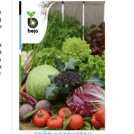
х
д
о
я
й
х
х
т