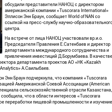
обсудили представители НАНОЦ с директором
американской компании «Tuscorara International»
Эллисон Энн Браун, сообщает World of NAN со
ссылкой на пресс-службу научно-образовательног
центра.
На встрече от лица НАНОЦ участвовали вр.и.о.
Председателя Правления Е.Сатенбаев и директор
департамента международного сотрудничества и
привлечения инвестиций Д.Борумбаева. В качеств
ректора департамента проектов АО «НК «Kazakh
Analytics» А.Саилыбаев.
н Энн Браун подчеркнула, что компания «Tuscorara
низацией Американской Соевой Ассоциации (American
отенциала сельскохозяйственной отрасли Казахстана
я сообщила, что в области интересов «Tuscorara
фере переработки пищевой промышленности и изучени