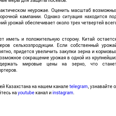
ные меры для защиты посевов.
 фактическом неурожае. Оценить масштаб возможны
борочной кампании. Однако ситуация находится по
ий урожай обеспечивает около трех четвертей всег
т иметь и положительную сторону. Китай остаетс
еров сельхозпродукции. Если собственный урожа
ятно, придется увеличить закупки зерна и кормовы
 возможное сокращение урожая в одной из крупнейши
ддержать мировые цены на зерно, что стане
ортеров.
ей Казахстана на нашем канале
telegram
, узнавайте о
йтесь на
youtube
канал и
instagram
.