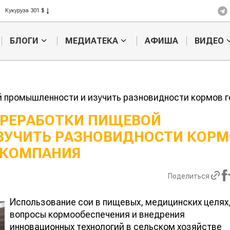
Рис 408 $
Пшеница 423 $
БЛОГИ
МЕДИАТЕКА
АФИША
ВИДЕО
 промышленности и изучить разновидности кормов 
ЕРЕРАБОТКИ ПИЩЕВОЙ
ЗУЧИТЬ РАЗНОВИДНОСТИ КОРМ
Картофельные
Кыргызстан обоше
войны: колорадского
Казахстан по темпам роста сельско
 КОМПАНИЯ
жука будут выжигать
хозяйства
лазером
Поделиться
Использование сои в пищевых, медицинских целях
вопросы кормообеспечения и внедрения
инновационных технологий в сельском хозяйстве