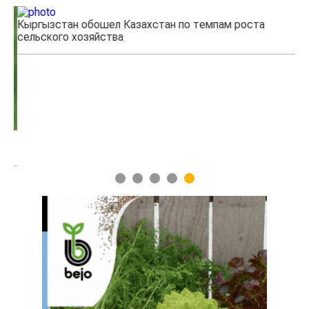
Кыргызстан обошел Казахстан по темпам роста
Ка
сельского хозяйства
эк
1
2
3
4
5