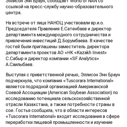
Эллисон Энн Браун, сообщает World of NAN со
ссылкой на пресс-службу научно-образовательного
центра.
На встрече от лица НАНОЦ участвовали вр.и.о.
Председателя Правления Е.Сатенбаев и директор
департамента международного сотрудничества и
привлечения инвестиций Д.Борумбаева. В качестве
гостей были приглашены заместитель директора
департамента проектов АО «НК «Kazakh Invest»
С.Сабыр и директор компании «SF Analytics»
А.Саилыбаев.
Выступая с приветственной речью, Эллисон Энн Браун
подчеркнула, что компания «Tuscorara International»
является подрядной организацией Американской
Соевой Ассоциации (American Soybean Association) по
исследованию потенциала сельскохозяйственной
отрасли Казахстана, а также потребности страны в
сое. Гостья сообщила, что в области интересов
«Tuscorara International» входят исследования в сфере
переработки пищевой промышленности и изучение