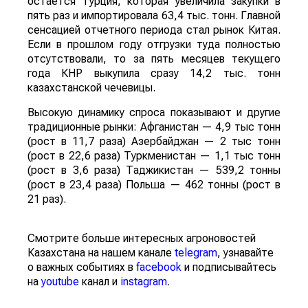
остается Турция, которая увеличила закупки в
пять раз и импортировала 63,4 тыс. тонн. Главной
сенсацией отчетного периода стал рынок Китая.
Если в прошлом году отгрузки туда полностью
отсутствовали, то за пять месяцев текущего
года КНР выкупила сразу 14,2 тыс. тонн
казахстанской чечевицы.
Высокую динамику спроса показывают и другие
традиционные рынки: Афганистан — 4,9 тыс тонн
(рост в 11,7 раза) Азербайджан — 2 тыс тонн
(рост в 22,6 раза) Туркменистан — 1,1 тыс тонн
(рост в 3,6 раза) Таджикистан — 539,2 тонны
(рост в 23,4 раза) Польша — 462 тонны (рост в
21 раз).
Смотрите больше интересных агроновостей
Казахстана на нашем канале
telegram
, узнавайте
о важных событиях в
facebook
и подписывайтесь
на
youtube
канал и
instagram
.