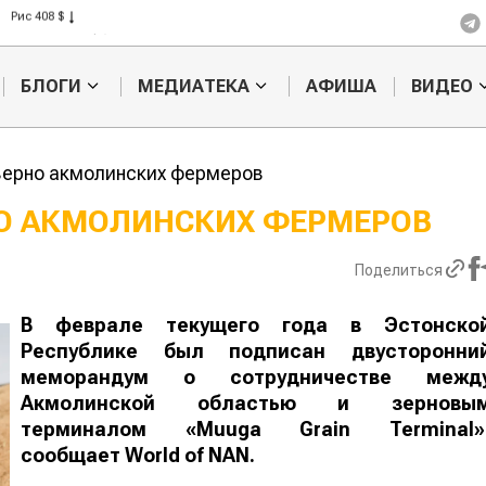
Рис 408 $
Пшеница 423 $
БЛОГИ
МЕДИАТЕКА
АФИША
ВИДЕО
зерно акмолинских фермеров
НО АКМОЛИНСКИХ ФЕРМЕРОВ
Казахстанское
Картофельн
Поделиться
сельхозсырье
войны: коло
используют для
жука будут 
производства
лазером
В феврале текущего года в Эстонско
лива
Республике был подписан двусторонни
меморандум о сотрудничестве межд
Акмолинской областью и зерновы
терминалом «Muuga Grain Terminal»
сообщает
World
of
NAN
.