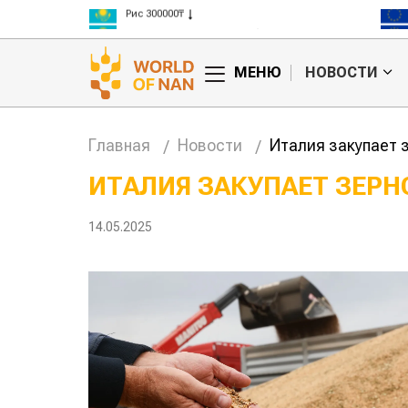
Рис 300000₸
Пшеница 3 класс 125000₸
МЕНЮ
НОВОСТИ
Главная
Новости
Италия закупает 
ИТАЛИЯ ЗАКУПАЕТ ЗЕР
анские
Жара в Китае может
14.05.2025
млн на
поднять цены на
зерно
авиатоп