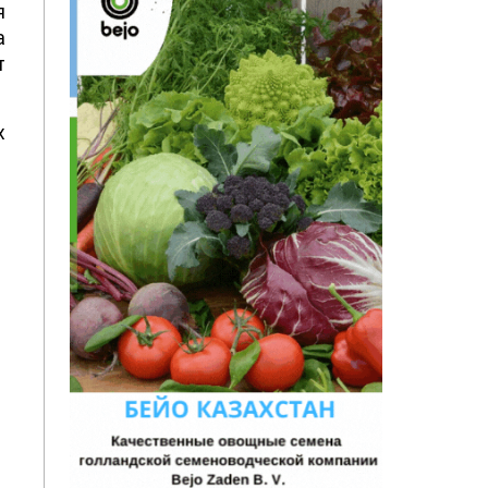
я
а
т
х