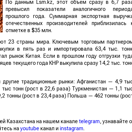
По данным Lsm.kz, этот объем сразу в 6,7 раз
превысил показатели аналогичного период
прошлого года. Суммарная экспортная выручк
отечественных производителей приблизилась 
отметке в $35 млн.
ают 23 страны мира. Ключевым торговым партнеро
купки в пять раз и импортировала 63,4 тыс. тонн
ал рынок Китая. Если в прошлом году отгрузки туд
яцев текущего года КНР выкупила сразу 14,2 тыс. тон
 другие традиционные рынки: Афганистан — 4,9 ты
 тыс тонн (рост в 22,6 раза) Туркменистан — 1,1 ты
,2 тонны (рост в 23,4 раза) Польша — 462 тонны (рос
ей Казахстана на нашем канале
telegram
, узнавайте о
йтесь на
youtube
канал и
instagram
.