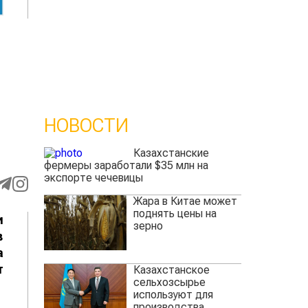
НОВОСТИ
Казахстанские
фермеры заработали $35 млн на
экспорте чечевицы
Жара в Китае может
поднять цены на
и
зерно
в
а
т
Казахстанское
сельхозсырье
используют для
производства