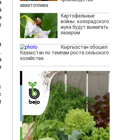
а
авиатоплива
а
Картофельные
а
войны: колорадского
к
жука будут выжигать
лазером
м
Кыргызстан обошел
.
Казахстан по темпам роста сельского
хозяйства
а
н
с
с
т