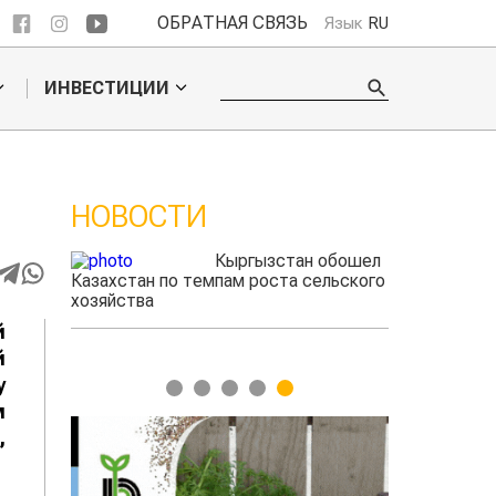
ОБРАТНАЯ СВЯЗЬ
Язык
RU
ИНВЕСТИЦИИ
НОВОСТИ
ые
Кыргызстан обошел
радского
Казахстан по темпам роста сельского
фермеры зар
выжигать
хозяйства
экспорте че
й
й
у
1
2
3
4
5
м
,