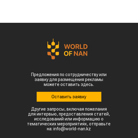
наиболее сложная ситуация складывается в
северных регионах страны. В провинции
Шаньдун, которая обеспечивает около 10%
производства кукурузы в Китае, температура
воздуха достигает 35–38 °C. В Синьцзяне, одном
из крупнейших центров выращивания хлопка,
столбики термометров местами приближаются к
50 °C.
Высокие температуры пришлись на период
цветения и налива зерна, когда растения
особенно чувствительны к жаре. Кроме того,
повышенная влажность создает благоприятные
условия для распространения вредителей и
болезней. Власти уже рекомендовали аграриям
увеличить объемы орошения и принять
дополнительные меры для защиты посевов.
Пока речь идет лишь о рисках, а не о
фактическом неурожае. Оценить масштаб
возможных потерь удастся только после начала
уборочной кампании. Однако ситуация