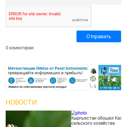
0 коментарии
НОВОСТИ
Кыргызстан обошел Казахстан по темпам роста
Ка
сельского хозяйства
э