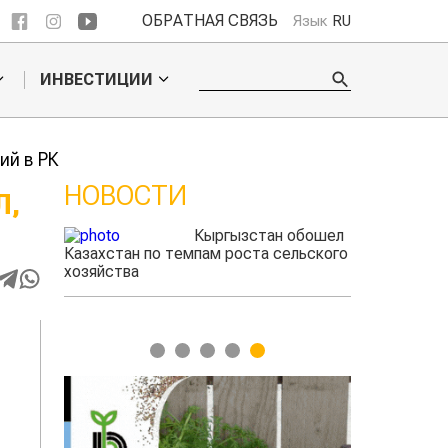
ОБРАТНАЯ СВЯЗЬ
Язык
RU
ИНВЕСТИЦИИ
ий в РК
НОВОСТИ
Л,
Кыргызстан обошел
ого
Казахстан по темпам роста сельского
фермеры заработа
ать
хозяйства
экспорте чечеви
1
2
3
4
5