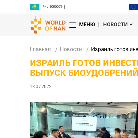
Рис 300000₸
Пшеница 3 класс 125000₸
МЕНЮ
НОВОСТИ
Главная
Новости
Израиль готов ин
ИЗРАИЛЬ ГОТОВ ИНВЕСТ
ВЫПУСК БИОУДОБРЕНИЙ
ие
Жара в Китае может
на
поднять цены на
зерно
13.07.2022
авиатоплива