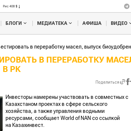
Рис 408 $
Пшеница 423 $
БЛОГИ
МЕДИАТЕКА
АФИША
ВИДЕО
вестировать в переработку масел, выпуск биоудобрен
ИРОВАТЬ В ПЕРЕРАБОТКУ МАСЕ
 В РК
Казахстанское
Картофельные
сельхозсырье
войны: колорадск
используют для
жука будут выжиг
Поделиться
производства
лазером
Инвесторы намерены участвовать в совместных с
Казахстаном проектах в сфере сельского
хозяйства, а также управления водными
ресурсами, сообщает World of NAN со ссылкой
на Казахинвест.