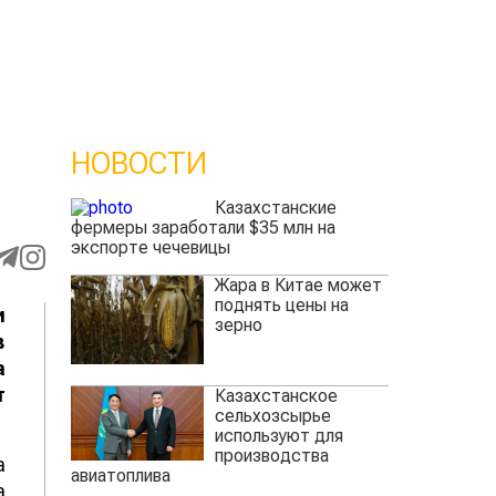
НОВОСТИ
Казахстанские
фермеры заработали $35 млн на
экспорте чечевицы
Жара в Китае может
поднять цены на
и
зерно
в
а
т
Казахстанское
сельхозсырье
используют для
производства
а
авиатоплива
а