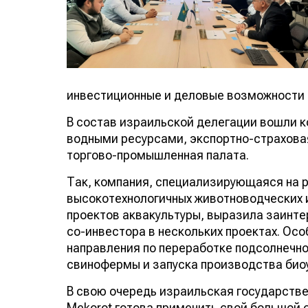
инвестиционные и деловые возможности 
В состав израильской делегации вошли к
водными ресурсами, экспортно-страхова
торгово-промышленная палата.
Так, компания, специализирующаяся на 
высокотехнологичных животноводческих 
проектов аквакультуры, выразила заинте
со-инвестора в нескольких проектах. Ос
направления по переработке подсолнечн
свинофермы и запуска производства био
В свою очередь израильская государств
Mekоrot готова применить свой большой 