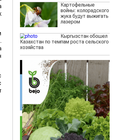
Картофельные
а
войны: колорадского
к
жука будут выжигать
лазером
м
Кыргызстан обошел
.
Казахстан по темпам роста сельского
хозяйства
а
н
с
с
т