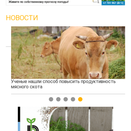
НОВОСТИ
Ученые нашли способ повысить продуктивность
Жа
мясного скота
1
2
3
4
5