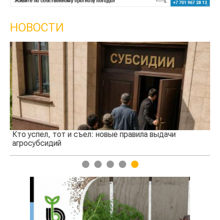
НОВОСТИ
Кто успел, тот и съел: новые правила выдачи
Ка
агросубсидий
пр
1
2
3
4
5