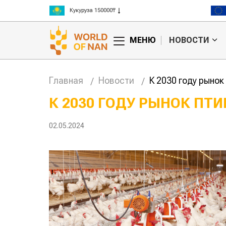
Кукуруза 150000₸
Рис 300000₸
Пшеница 3 класс 125000₸
МЕНЮ
НОВОСТИ
Главная
Новости
К 2030 году рынок
К 2030 ГОДУ РЫНОК ПТИ
Жара в Китае может
К
02.05.2024
поднять цены на
с
зерно
и
п
авиатоплива