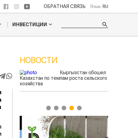
ОБРАТНАЯ СВЯЗЬ
Язык
RU
ИНВЕСТИЦИИ
НОВОСТИ
Кыргызстан обошел
Учены
азахстан по темпам роста сельского
спосо
озяйства
проду
мясно
и
а
м
1
2
3
4
5
а
м