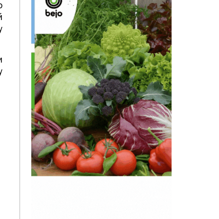
о
й
у
.
и
у