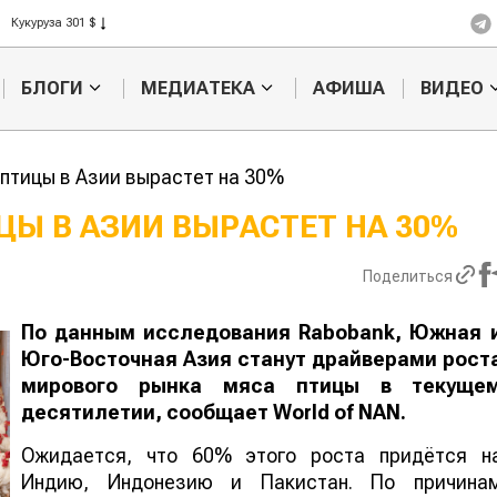
Кукуруза 301 $
Рис 408 $
Пшеница 423 $
БЛОГИ
МЕДИАТЕКА
АФИША
ВИДЕО
 птицы в Азии вырастет на 30%
ЦЫ В АЗИИ ВЫРАСТЕТ НА 30%
азахстанское
Картофельные
Поделиться
ельхозсырье
войны: колорадского
К
спользуют для
жука будут выжигать
х
роизводства
лазером
По данным исследования Rabobank, Южная 
Юго-Восточная Азия станут драйверами рост
мирового рынка мяса птицы в текуще
десятилетии, сообщает
World
of
NAN
.
Ожидается, что 60% этого роста придётся н
Индию, Индонезию и Пакистан. По причина