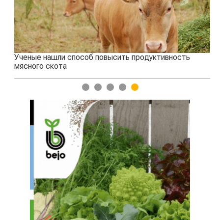
Ученые нашли способ повысить продуктивность
Жа
мясного скота
1
2
3
4
5