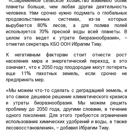
«Современное сельское хозяйство изменило облик
планеты больше, чем любая другая деятельность
человека. Нам срочно нужно подумать о глобальных
продовольственных системах, из-за которых
вырубается 80% лесов, а для полива полей
используется 70% пресной воды всей планеты. В
целом это ведет к утрате биоразнообразия», –
отметил секретарь КБО ООН Ибрагим Тиау.
К негативным факторам стоит отнести рост
населения мира и энергетический переход, а это
означает, что к 2050 году плодородие могут потерять
еще 11% пахотных земель, если срочно не
предпринять мер.
«Мы можем что-то сделать с деградацией земель, и
это самое дешевое решение климатического кризиса
и утраты биоразнообразия. Мы можем решить
проблему до 2050 года, другими словами, в течение
одного поколения. Для этого требуются ограничения
использования химических удобрений и воды, а также
лесовосстановления», – добавил Ибрагим Тиау.