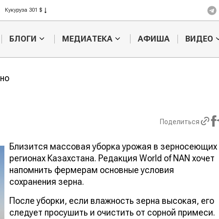
Ячмень 330 $
Кукуруза 301 $
Рис 408 $
БЛОГИ
МЕДИАТЕКА
АФИША
ВИДЕО
Пшеница 423 $
рно
Казахстанское
Картофельн
Поделиться
сельхозсырье
войны: коло
используют для
жука будут 
производства
лазером
Близится массовая уборка урожая в зерносеющих
лива
регионах Казахстана. Редакция World of NAN хоче
напомнить фермерам основные условия
сохранения зерна.
После уборки, если влажность зерна высокая, его
следует просушить и очистить от сорной примеси.