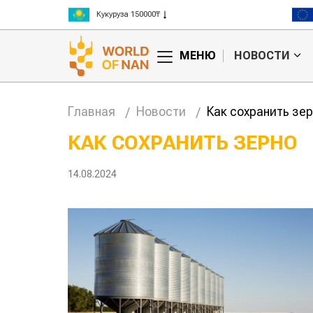
Ячмень 130000₸
Кукуруза 150000₸
Рис 300000₸
МЕНЮ
НОВОСТИ
Пшеница 3 класс 125000₸
Главная
Новости
Как сохранить зе
КАК СОХРАНИТЬ ЗЕРНО
анские
Жара в Китае может
14.08.2024
 млн на
поднять цены на
зерно
авиатоп