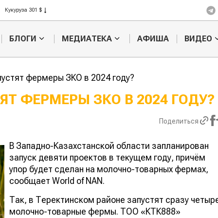
Рис 408 $
Пшеница 423 $
БЛОГИ
МЕДИАТЕКА
АФИША
ВИДЕО
пустят фермеры ЗКО в 2024 году?
ЯТ ФЕРМЕРЫ ЗКО В 2024 ГОДУ?
Казахстанское
Картофельн
Поделиться
сельхозсырье
войны: коло
используют для
жука будут 
производства
лазером
В Западно-Казахстанской области запланирован
лива
запуск девяти проектов в текущем году, причём
упор будет сделан на молочно-товарных фермах,
сообщает World of NAN.
Так, в Теректинском районе запустят сразу четыр
молочно-товарные фермы. ТОО «КТК888»