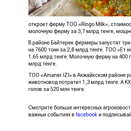
откроет ферму ТОО «Ringo Milk», стоимо
молочную ферму за 3,7 млрд тенге, мощн
В районе Байтерек фермеры запустят тр
на 7600 тонн за 2,8 млрд тенге. ТОО «Ет 
1,65 млрд тенге. Молочную ферму на 400 
млрд тенге.
ТОО «Аmaner ІZІ» в Акжайкском районе р
животновод потратит 1,3 млрд тенге. А К
голов за 520 млн тенге.
Смотрите больше интересных агроновост
важных событиях в
facebook
и подписыва