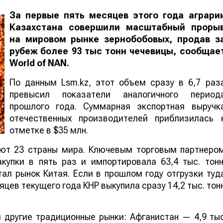
За первые пять месяцев этого года аграри
Казахстана совершили масштабный проры
на мировом рынке зернобобовых, продав з
рубеж более 93 тыс тонн чечевицы, сообщае
World
of
NAN
.
По данным Lsm.kz, этот объем сразу в 6,7 раз
превысил показатели аналогичного период
прошлого года. Суммарная экспортная выручк
отечественных производителей приблизилась 
отметке в $35 млн.
ают 23 страны мира. Ключевым торговым партнеро
купки в пять раз и импортировала 63,4 тыс. тонн
ал рынок Китая. Если в прошлом году отгрузки туд
яцев текущего года КНР выкупила сразу 14,2 тыс. тон
 другие традиционные рынки: Афганистан — 4,9 ты