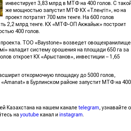
инвестирует 3,83 млрд в МТФ на 400 голов. С тако
же мощностью запустит МТФ КХ «Төлеңгіт», но на
проект потратят 700 млн тенге. На 600 голов
сть 2,2 млрд тенге. КХ «МТФ-ОП Акжайык» построит
остью 400 голов.
и проекта. ТОО «Baystone» возведет овощехранилище
өнімі» наладит систему орошения на площади 650 га за
голов откроет КХ «Арыстанов», инвестиции – 1,65
асширит откормочную площадку до 5000 голов,
Х «Amanat» в Бурлинском районе запустит МТФ на 400
ей Казахстана на нашем канале
telegram
, узнавайте о
йтесь на
youtube
канал и
instagram
.