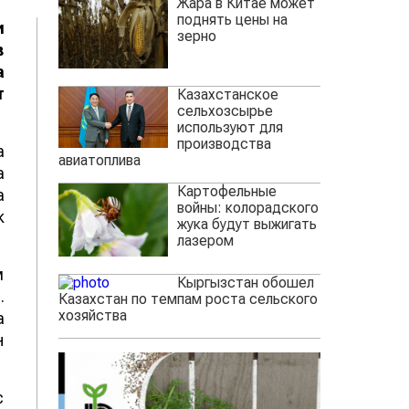
Жара в Китае может
поднять цены на
и
зерно
в
а
т
Казахстанское
сельхозсырье
используют для
производства
а
авиатоплива
а
Картофельные
а
войны: колорадского
к
жука будут выжигать
лазером
м
Кыргызстан обошел
.
Казахстан по темпам роста сельского
хозяйства
а
н
с