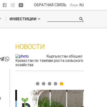
ОБРАТНАЯ СВЯЗЬ
Язык
RU
ИНВЕСТИЦИИ
НОВОСТИ
ые
Кыргызстан обошел
радского
Казахстан по темпам роста сельского
фермеры зар
выжигать
хозяйства
экспорте че
1
2
3
4
5
е