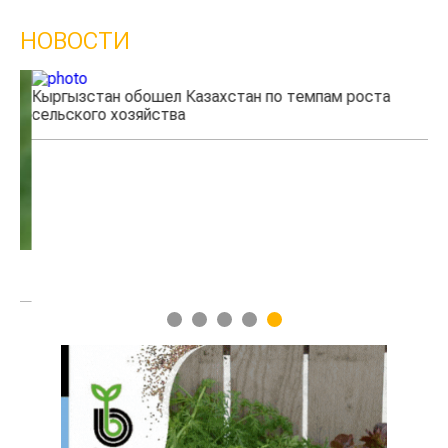
НОВОСТИ
Кыргызстан обошел Казахстан по темпам роста
Ка
сельского хозяйства
эк
1
2
3
4
5