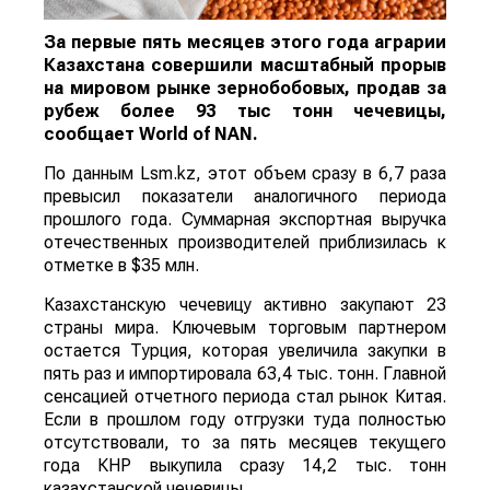
За первые пять месяцев этого года аграрии
Казахстана совершили масштабный прорыв
на мировом рынке зернобобовых, продав за
рубеж более 93 тыс тонн чечевицы,
сообщает
World
of
NAN
.
По данным Lsm.kz, этот объем сразу в 6,7 раза
превысил показатели аналогичного периода
прошлого года. Суммарная экспортная выручка
отечественных производителей приблизилась к
отметке в $35 млн.
Казахстанскую чечевицу активно закупают 23
страны мира. Ключевым торговым партнером
остается Турция, которая увеличила закупки в
пять раз и импортировала 63,4 тыс. тонн. Главной
сенсацией отчетного периода стал рынок Китая.
Если в прошлом году отгрузки туда полностью
отсутствовали, то за пять месяцев текущего
года КНР выкупила сразу 14,2 тыс. тонн
казахстанской чечевицы.