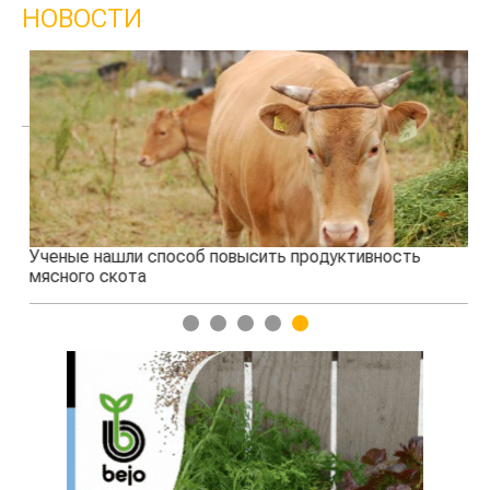
НОВОСТИ
Ученые нашли способ повысить продуктивность
Жа
мясного скота
1
2
3
4
5