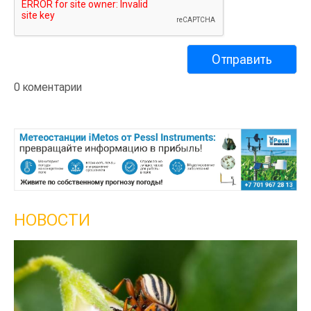
0 коментарии
НОВОСТИ
Кы
се