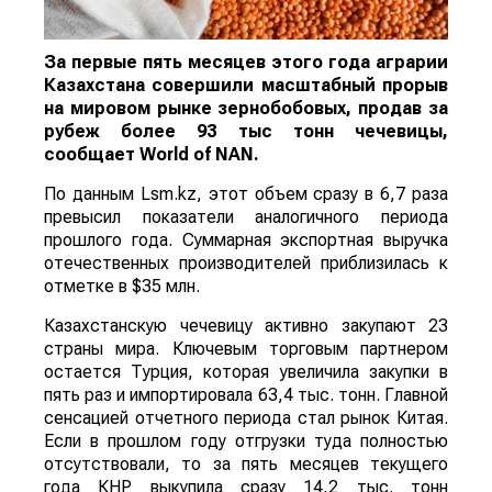
За первые пять месяцев этого года аграрии
Казахстана совершили масштабный прорыв
на мировом рынке зернобобовых, продав за
рубеж более 93 тыс тонн чечевицы,
сообщает
World
of
NAN
.
По данным Lsm.kz, этот объем сразу в 6,7 раза
превысил показатели аналогичного периода
прошлого года. Суммарная экспортная выручка
отечественных производителей приблизилась к
отметке в $35 млн.
Казахстанскую чечевицу активно закупают 23
страны мира. Ключевым торговым партнером
остается Турция, которая увеличила закупки в
пять раз и импортировала 63,4 тыс. тонн. Главной
сенсацией отчетного периода стал рынок Китая.
Если в прошлом году отгрузки туда полностью
отсутствовали, то за пять месяцев текущего
года КНР выкупила сразу 14,2 тыс. тонн