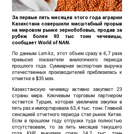
За первые пять месяцев этого года аграрии
Казахстана совершили масштабный прорыв
на мировом рынке зернобобовых, продав за
рубеж более 93 тыс тонн чечевицы,
сообщает
World
of
NAN
.
По данным Lsm.kz, этот объем сразу в 6,7 раза
превысил показатели аналогичного периода
прошлого года. Суммарная экспортная выручка
отечественных производителей приблизилась к
отметке в $35 млн.
Казахстанскую чечевицу активно закупают 23
страны мира. Ключевым торговым партнером
остается Турция, которая увеличила закупки в
пять раз и импортировала 63,4 тыс. тонн. Главной
сенсацией отчетного периода стал рынок Китая.
Если в прошлом году отгрузки туда полностью
отсутствовали, то за пять месяцев текущего
года КНР выкупила сразу 14,2 тыс. тонн