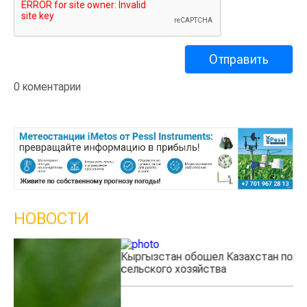
0 коментарии
НОВОСТИ
Кыргызстан обошел Казахстан по темпам роста
Ка
сельского хозяйства
эк