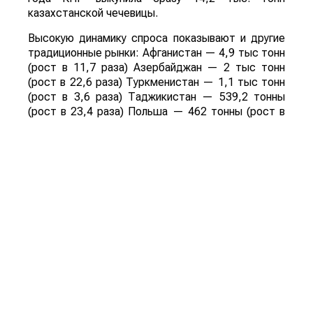
казахстанской чечевицы.
Высокую динамику спроса показывают и другие
традиционные рынки: Афганистан — 4,9 тыс тонн
(рост в 11,7 раза) Азербайджан — 2 тыс тонн
(рост в 22,6 раза) Туркменистан — 1,1 тыс тонн
(рост в 3,6 раза) Таджикистан — 539,2 тонны
(рост в 23,4 раза) Польша — 462 тонны (рост в
21 раз).
Смотрите больше интересных агроновостей
Казахстана на нашем канале
telegram
, узнавайте
о важных событиях в
facebook
и подписывайтесь
на
youtube
канал и
instagram
.
Обсуждение