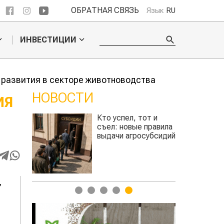
ОБРАТНАЯ СВЯЗЬ
Язык
RU
ИНВЕСТИЦИИ
 развития в секторе животноводства
НОВОСТИ
ИЯ
от и
Казахстанское
 правила
сельхозсырье
субсидий
используют для
производства
авиатоплива
,
1
2
3
4
5