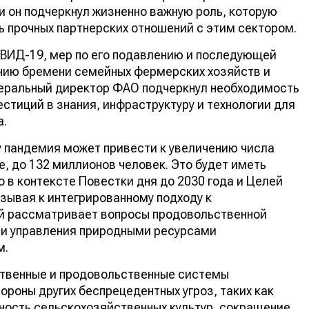
и он подчеркнул жизненно важную роль, которую
ь прочных партнерских отношений с этим сектором.
ОВИД-19, мер по его подавлению и последующей
ению бремени семейных фермерских хозяйств и
неральный директор ФАО подчеркнул необходимость
стиций в знания, инфраструктуру и технологии для
а.
ду пандемия может привести к увеличению числа
, до 132 миллионов человек. Это будет иметь
 в контексте Повестки дня до 2030 года и Целей
изывая к интегрированному подходу к
й рассматривает вопросы продовольственной
 и управления природными ресурсами
м.
ственные и продовольственные системы
роны других беспрецедентных угроз, таких как
ность сельскохозяйственных культур, сокращение