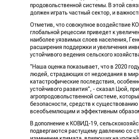
продовольственной системы. В этой связ
должен играть частный сектор, и важност
Отметив, что совокупное воздействие К
глобальной рецессии приведет к увелич
наиболее уязвимых слоев населения, Ге
расширения поддержки и увеличения инве
устойчивого ведения сельского хозяйств
"Наша оценка показывает, что в 2020 го
людей, страдающих от недоедания в мире
катастрофические последствия, особенно
устойчивого развития", - сказал Цюй, пр
агропродовольственной системе, которы
безопасности, средств к существованию
всеобъемлющим и эффективным образо
В дополнение к КОВИД-19, сельскохозяй
подвергаются растущему давлению со сто
изменение климата, влияющих на урожай