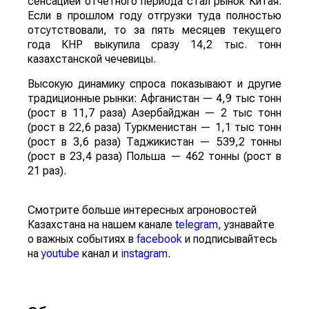
сенсацией отчетного периода стал рынок Китая.
Если в прошлом году отгрузки туда полностью
отсутствовали, то за пять месяцев текущего
года КНР выкупила сразу 14,2 тыс. тонн
казахстанской чечевицы.
Высокую динамику спроса показывают и другие
традиционные рынки: Афганистан — 4,9 тыс тонн
(рост в 11,7 раза) Азербайджан — 2 тыс тонн
(рост в 22,6 раза) Туркменистан — 1,1 тыс тонн
(рост в 3,6 раза) Таджикистан — 539,2 тонны
(рост в 23,4 раза) Польша — 462 тонны (рост в
21 раз).
Смотрите больше интересных агроновостей
Казахстана на нашем канале
telegram
, узнавайте
о важных событиях в
facebook
и подписывайтесь
на
youtube
канал и
instagram
.