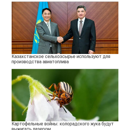
Казахстанское сельхозсырье используют для
производства авиатоплива
Картофельные войны: колорадского жука будут
выжигать лазером