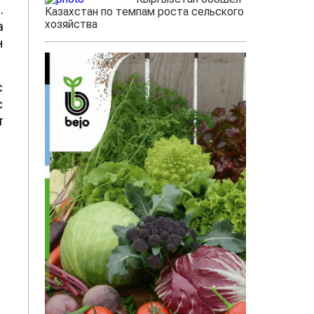
.
Казахстан по темпам роста сельского
хозяйства
а
н
с
с
т