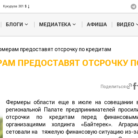
Рис 408 $
Пшеница 423 $
БЛОГИ
МЕДИАТЕКА
АФИША
ВИДЕО
мерам предоставят отсрочку по кредитам
АМ ПРЕДОСТАВЯТ ОТСРОЧКУ П
Казахстанское
Картофельн
сельхозсырье
войны: коло
используют для
жука будут 
Поделиться
производства
лазером
лива
Фермеры области еще в июле на совещании 
региональной Палате предпринимателей просил
отсрочки по кредитам перед финансовым
организациями холдинга «Байтерек». Аграри
сетовали на тяжелую финансовую ситуацию из-з