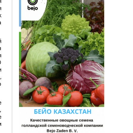
я
я
к
а
й
я
я
О
и
,
р
е
,
е
м