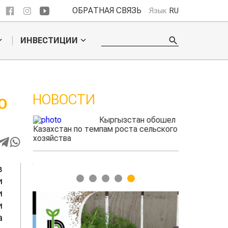
ОБРАТНАЯ СВЯЗЬ
Язык
RU
ИНВЕСТИЦИИ
НОВОСТИ
О
ые
Кыргызстан обошел
радского
Казахстан по темпам роста сельского
фермеры зар
выжигать
хозяйства
экспорте че
в
1
2
3
4
5
и
и
и
а