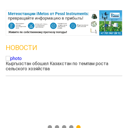
НОВОСТИ
Кыргызстан обошел Казахстан по темпам роста
Ка
сельского хозяйства
эк
1
2
3
4
5