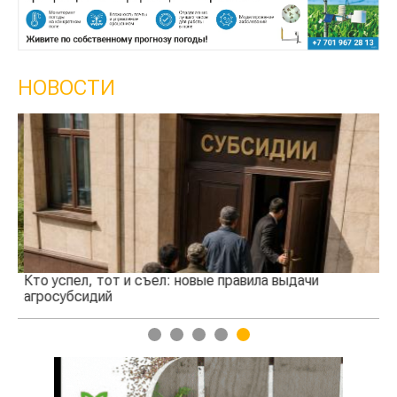
НОВОСТИ
Кто успел, тот и съел: новые правила выдачи
Ка
агросубсидий
пр
1
2
3
4
5