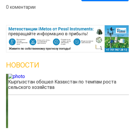
0 коментарии
НОВОСТИ
Кыргызстан обошел Казахстан по темпам роста
Ка
сельского хозяйства
эк