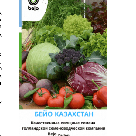
х
е
й
к
о
,
о
х
л
х
,