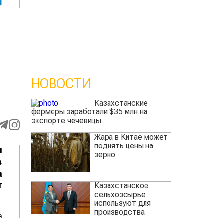
НОВОСТИ
Казахстанские
фермеры заработали $35 млн на
экспорте чечевицы
Жара в Китае может
поднять цены на
и
зерно
в
а
т
Казахстанское
сельхозсырье
используют для
производства
а