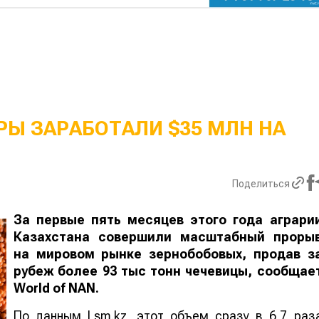
Ы ЗАРАБОТАЛИ $35 МЛН НА
Поделиться
За первые пять месяцев этого года аграри
Казахстана совершили масштабный проры
на мировом рынке зернобобовых, продав з
рубеж более 93 тыс тонн чечевицы, сообщае
World
of
NAN
.
По данным Lsm.kz, этот объем сразу в 6,7 раз