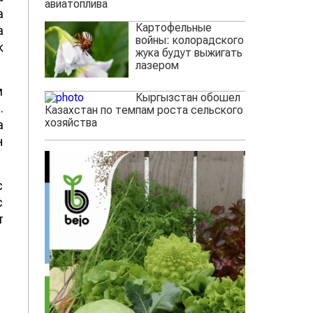
авиатоплива
а
Картофельные
а
войны: колорадского
к
жука будут выжигать
лазером
м
Кыргызстан обошел
.
Казахстан по темпам роста сельского
хозяйства
а
н
с
с
т