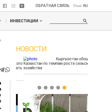
ОБРАТНАЯ СВЯЗЬ
Язык
RU
ИНВЕСТИЦИИ
в
НОВОСТИ
ые
Кыргызстан обошел
радского
Казахстан по темпам роста сельского
фермеры зар
выжигать
хозяйства
экспорте че
а
1
2
3
4
5
в
е
е
,