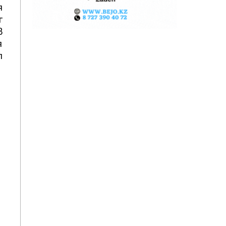
я
г
В
я
л