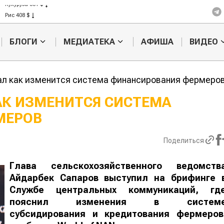
Кукуруза 301 $
Рис 408 $
Пшеница 423 $
БЛОГИ
МЕДИАТЕКА
АФИША
ВИДЕО
ал как изменится система финансирования фермеро
АК ИЗМЕНИТСЯ СИСТЕМА
МЕРОВ
Казахстанское
Картофельн
сельхозсырье
войны: коло
используют для
жука будут 
Поделиться
производства
лазером
лива
Глава сельскохозяйственного ведомств
Айдарбек Сапаров выступил на брифинге 
Службе центральных коммуникаций, гд
пояснил изменения в систем
субсидирования и кредитования фермеров