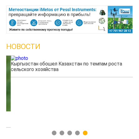
НОВОСТИ
Кыргызстан обошел Казахстан по темпам роста
Ка
сельского хозяйства
эк
1
2
3
4
5