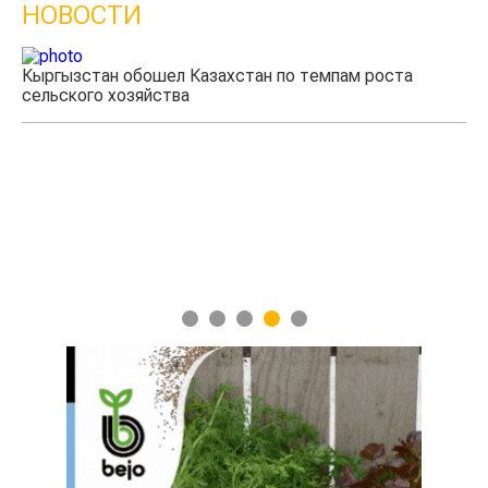
НОВОСТИ
Кыргызстан обошел Казахстан по темпам роста
сельского хозяйства
Уч
мя
1
2
3
4
5