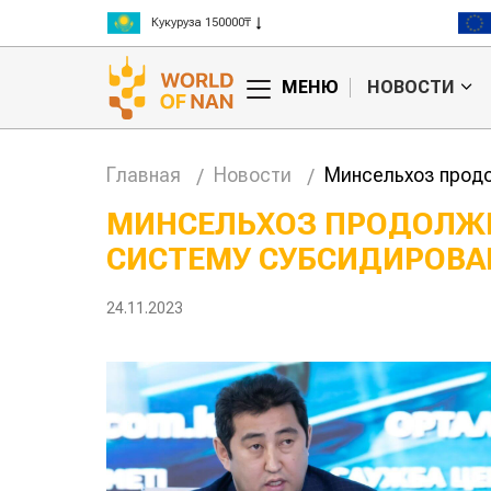
Рис 300000₸
Пшеница 3 класс 125000₸
МЕНЮ
НОВОСТИ
Главная
Новости
Минсельхоз продо
МИНСЕЛЬХОЗ ПРОДОЛЖИ
СИСТЕМУ СУБСИДИРОВА
Китае может
Казахстанское
 цены на
сельхозсырье
используют для
24.11.2023
производства
авиатоплива