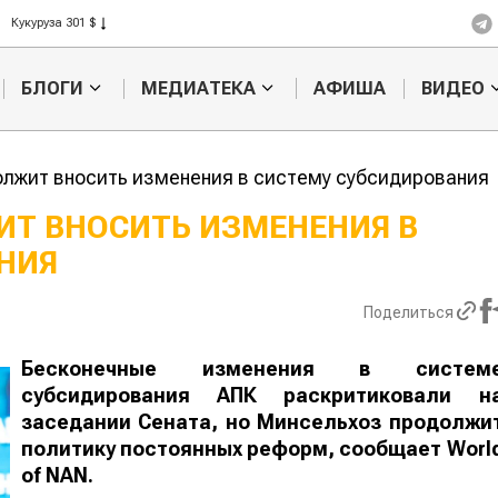
Рис 408 $
Пшеница 423 $
БЛОГИ
МЕДИАТЕКА
АФИША
ВИДЕО
лжит вносить изменения в систему субсидирования
Т ВНОСИТЬ ИЗМЕНЕНИЯ В
НИЯ
Картофельные
Кыргызстан
войны: колорадского
Казахстан по темпам роста с
жука будут выжигать
хозяйства
Поделиться
лазером
Бесконечные изменения в систем
субсидирования АПК раскритиковали н
заседании Сената, но Минсельхоз продолжи
политику постоянных реформ, сообщает
Worl
of
NAN
.