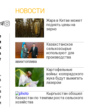
НОВОСТИ
Жара в Китае может
поднять цены на
зерно
е
и
Казахстанское
х
сельхозсырье
используют для
в
производства
т
авиатоплива
Картофельные
,
войны: колорадского
жука будут выжигать
в
лазером
,
а
Кыргызстан обошел
т
Казахстан по темпам роста сельского
хозяйства
и