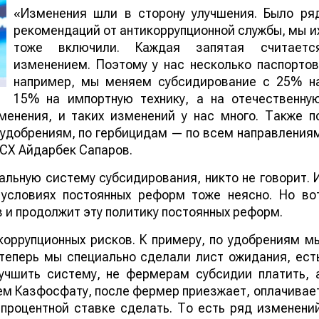
«Изменения шли в сторону улучшения. Было ря
рекомендаций от антикоррупционной службы, мы и
тоже включили. Каждая запятая считаетс
изменением. Поэтому у нас несколько паспортов
например, мы меняем субсидирование с 25% н
15% на импортную технику, а на отечественну
менения, и таких изменений у нас много. Также п
 удобрениям, по гербицидам — по всем направления
МСХ Айдарбек Сапаров.
льную систему субсидирования, никто не говорит. 
условиях постоянных реформ тоже неясно. Но во
 и продолжит эту политику постоянных реформ.
оррупционных рисков. К примеру, по удобрениям м
еперь мы специально сделали лист ожидания, ест
учшить систему, не фермерам субсидии платить, 
ем Казфосфату, после фермер приезжает, оплачивае
процентной ставке сделать. То есть ряд изменени