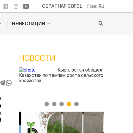
ОБРАТНАЯ СВЯЗЬ
Язык
RU
ИНВЕСТИЦИИ
НОВОСТИ
 обошел
Ученые нашли
ельского
способ повысить
продуктивность
мясного скота
е
1
2
3
4
5
а
т
d