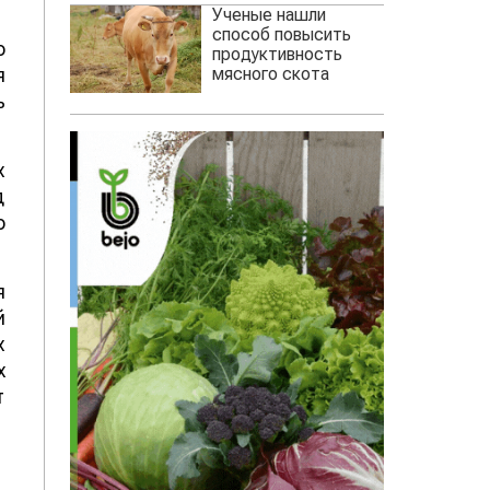
Ученые нашли
способ повысить
о
продуктивность
мясного скота
я
ь
х
д
о
я
й
х
х
т