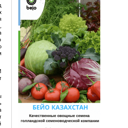
д
х
я
,
а
ю
о
м
И
т
ы
ь
а
т
й