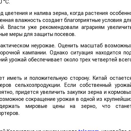
 °C.
 цветения и налива зерна, когда растения особенн
шенная влажность создает благоприятные условия дл
ей. Власти уже рекомендовали аграриям увеличит
ные меры для защиты посевов.
 фактическом неурожае. Оценить масштаб возможны
борочной кампании. Однако ситуация находится по
ий урожай обеспечивает около трех четвертей всег
т иметь и положительную сторону. Китай остаетс
еров сельхозпродукции. Если собственный урожа
ятно, придется увеличить закупки зерна и кормовы
 возможное сокращение урожая в одной из крупнейши
ддержать мировые цены на зерно, что стане
ортеров.