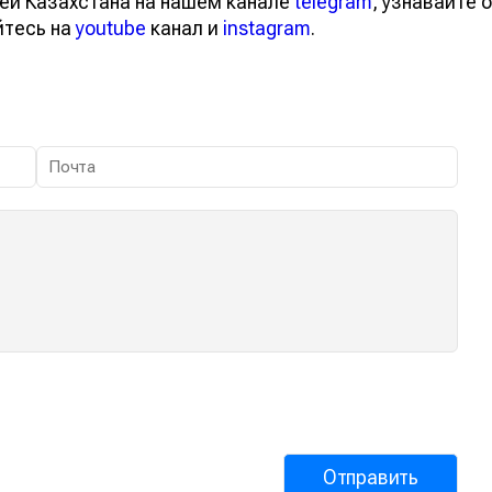
ей Казахстана на нашем канале
telegram
, узнавайте о
йтесь на
youtube
канал и
instagram
.