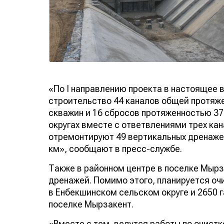
«По I направлению проекта в настоящее
строительство 44 каналов общей протяже
скважин и 16 сбросов протяженностью 37
округах вместе с ответвлениями трех ка
отремонтируют 49 вертикальных дренаже
км», сообщают в пресс-службе.
Также в районном центре в поселке Мырз
дренажей. Помимо этого, планируется очи
в Енбекшинском сельском округе и 2650 г
поселке Мырзакент.
«Вместе с тем, ведутся работы по очистк