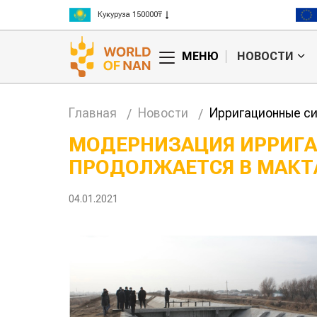
Кукуруза 150000₸
Рис 300000₸
Пшеница 3 класс 125000₸
МЕНЮ
НОВОСТИ
Главная
Новости
Ирригационные си
МОДЕРНИЗАЦИЯ ИРРИГ
ПРОДОЛЖАЕТСЯ В МАКТ
тан обошел
Казахстанские
та сельского
фермеры заработали $35 млн на
экспорте чечевицы
04.01.2021