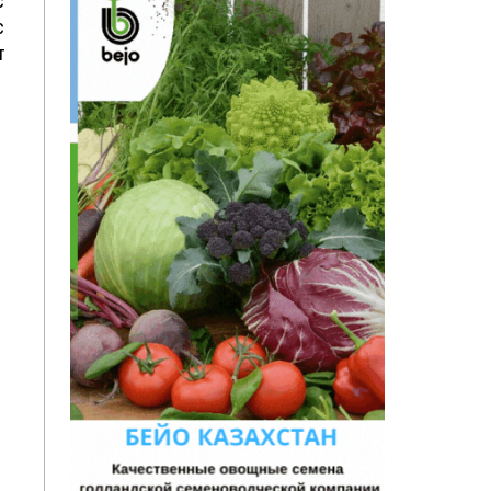
с
с
т