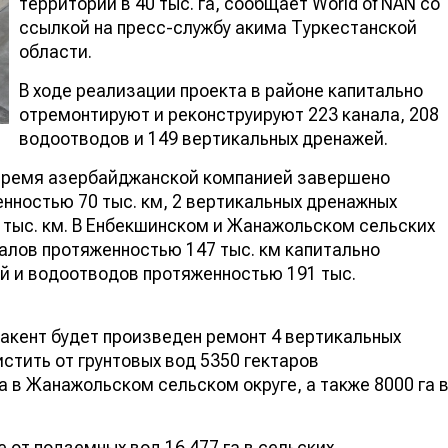
территории в 40 тыс. га, сообщает World of NAN со
ссылкой на пресс-службу акима Туркестанской
области.
В ходе реализации проекта в районе капитально
отремонтируют и реконструируют 223 канала, 208
водоотводов и 149 вертикальных дренажей.
 время азербайджанской компанией завершено
нностью 70 тыс. км, 2 вертикальных дренажных
 тыс. км. В Енбекшинском и Жанажольском сельских
налов протяженностью 147 тыс. км капитально
й и водоотводов протяженностью 191 тыс.
акент будет произведен ремонт 4 вертикальных
стить от грунтовых вод 5350 гектаров
а в Жанажольском сельском округе, а также 8000 га 
е от подземных вод 16 477 га в сельских