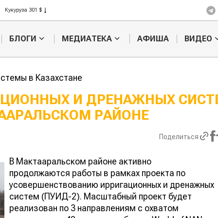
Кукуруза 301 $
Рис 408 $
Пшеница 423 $
БЛОГИ
МЕДИАТЕКА
АФИША
ВИДЕО
стемы в Казахстане
АЦИОННЫХ И ДРЕНАЖНЫХ СИСТ
ААРАЛЬСКОМ РАЙОНЕ
Жара в Китае может
Казахстанск
поднять цены на
сельхозсыр
зерно
используют 
Поделиться
производств
авиатоплива
В Мактааральском районе активно
продолжаются работы в рамках проекта по
усовершенствованию ирригационных и дренажных
систем (ПУИД-2). Масштабный проект будет
реализован по 3 направлениям с охватом