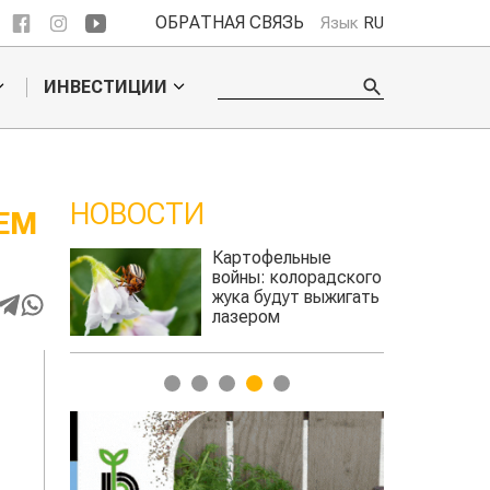
ОБРАТНАЯ СВЯЗЬ
Язык
RU
ИНВЕСТИЦИИ
НОВОСТИ
ЕМ
ое
Картофельные
ье
войны: колорадского
Казахстан п
для
жука будут выжигать
хозяйства
а
лазером
1
2
3
4
5