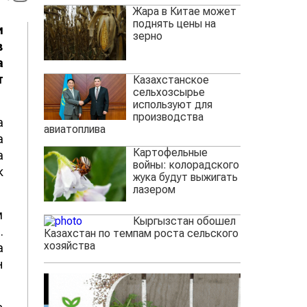
Жара в Китае может
поднять цены на
и
зерно
в
а
т
Казахстанское
сельхозсырье
используют для
производства
а
авиатоплива
а
Картофельные
а
войны: колорадского
к
жука будут выжигать
лазером
м
Кыргызстан обошел
.
Казахстан по темпам роста сельского
хозяйства
а
н