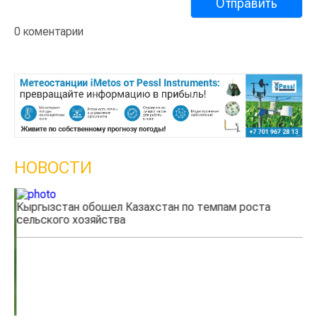
0 коментарии
НОВОСТИ
Кыргызстан обошел Казахстан по темпам роста
Ка
сельского хозяйства
эк