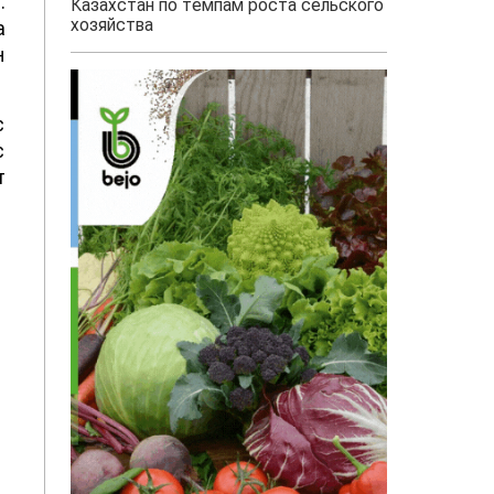
.
Казахстан по темпам роста сельского
хозяйства
а
н
с
с
т