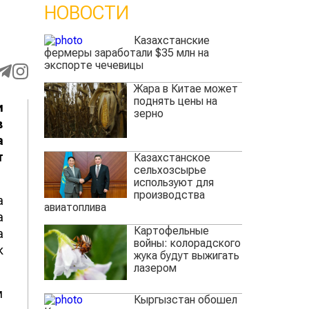
НОВОСТИ
Казахстанские
фермеры заработали $35 млн на
экспорте чечевицы
Жара в Китае может
поднять цены на
и
зерно
в
а
т
Казахстанское
сельхозсырье
используют для
производства
а
авиатоплива
а
Картофельные
а
войны: колорадского
к
жука будут выжигать
лазером
м
Кыргызстан обошел