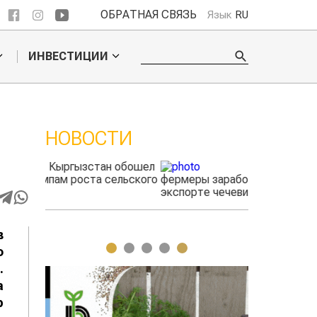
ОБРАТНАЯ СВЯЗЬ
Язык
RU
ИНВЕСТИЦИИ
НОВОСТИ
 обошел
Казахстанские
ельского
фермеры заработали $35 млн на
экспорте чечевицы
в
1
2
3
4
5
о
.
а
р