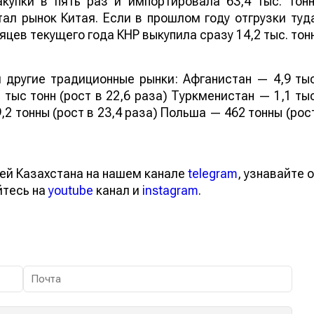
купки в пять раз и импортировала 63,4 тыс. тонн
ал рынок Китая. Если в прошлом году отгрузки туд
яцев текущего года КНР выкупила сразу 14,2 тыс. тон
 другие традиционные рынки: Афганистан — 4,9 ты
 тыс тонн (рост в 22,6 раза) Туркменистан — 1,1 ты
,2 тонны (рост в 23,4 раза) Польша — 462 тонны (рос
ей Казахстана на нашем канале
telegram
, узнавайте о
йтесь на
youtube
канал и
instagram
.