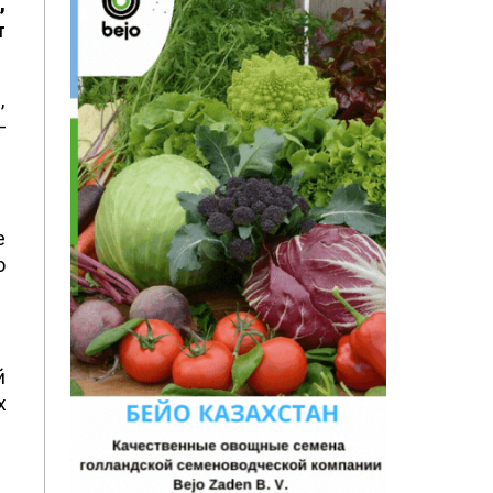
,
т
,
–
е
о
й
х