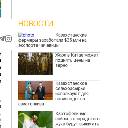
НОВОСТИ
Казахстанские
фермеры заработали $35 млн на
экспорте чечевицы
е
Жара в Китае может
и
поднять цены на
зерно
х
в
т
Казахстанское
сельхозсырье
используют для
,
производства
авиатоплива
в
,
Картофельные
войны: колорадского
а
жука будут выжигать
т