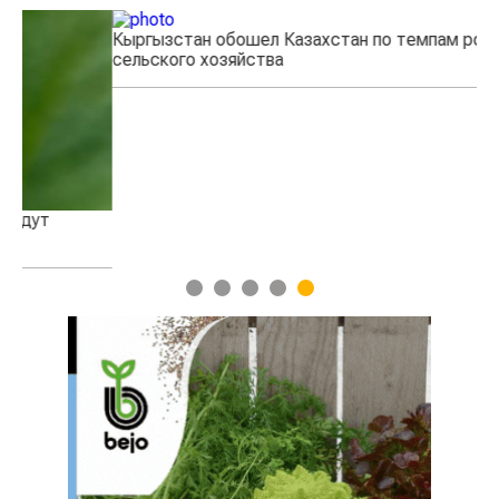
Кыргызстан обошел Казахстан по темпам роста
Ка
сельского хозяйства
эк
1
2
3
4
5