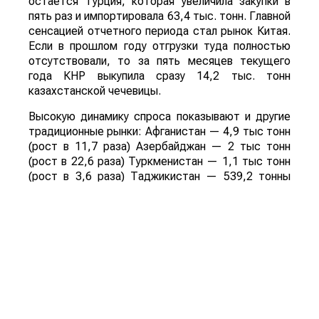
остается Турция, которая увеличила закупки в
пять раз и импортировала 63,4 тыс. тонн. Главной
сенсацией отчетного периода стал рынок Китая.
Если в прошлом году отгрузки туда полностью
отсутствовали, то за пять месяцев текущего
года КНР выкупила сразу 14,2 тыс. тонн
казахстанской чечевицы.
Высокую динамику спроса показывают и другие
традиционные рынки: Афганистан — 4,9 тыс тонн
(рост в 11,7 раза) Азербайджан — 2 тыс тонн
(рост в 22,6 раза) Туркменистан — 1,1 тыс тонн
(рост в 3,6 раза) Таджикистан — 539,2 тонны
(рост в 23,4 раза) Польша — 462 тонны (рост в
21 раз).
Смотрите больше интересных агроновостей
Казахстана на нашем канале
telegram
, узнавайте
о важных событиях в
facebook
и подписывайтесь
на
youtube
канал и
instagram
.