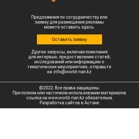
Главной сенсацией отчетного периода стал
рынок Китая. Если в прошлом году отгрузки туда
полностью отсутствовали, то за пять месяцев
текущего года КНР выкупила сразу 14,2 тыс.
тонн казахстанской чечевицы.
Высокую динамику спроса показывают и другие
традиционные рынки: Афганистан — 4,9 тыс
тонн (рост в 11,7 раза) Азербайджан — 2 тыс
тонн (рост в 22,6 раза) Туркменистан — 1,1 тыс
тонн (рост в 3,6 раза) Таджикистан — 539,2
тонны (рост в 23,4 раза) Польша — 462 тонны
(рост в 21 раз).
Смотрите больше интересных агроновостей
Казахстана на нашем канале
telegram
, узнавайте
о важных событиях в
facebook
и
подписывайтесь на
youtube
канал и
instagram
.