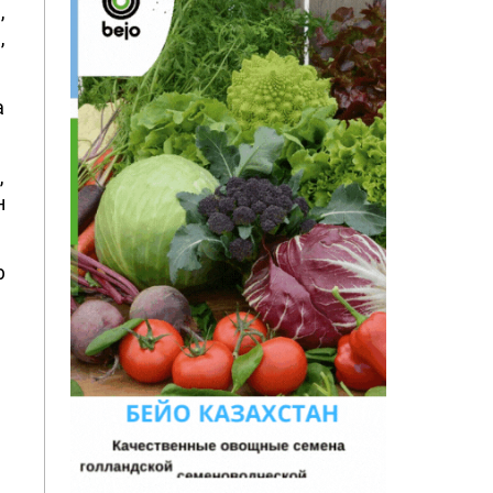
,
,
а
,
н
р