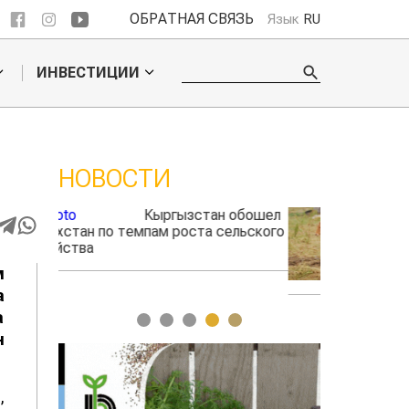
ОБРАТНАЯ СВЯЗЬ
Язык
RU
ИНВЕСТИЦИИ
НОВОСТИ
 обошел
Ученые нашли
льского
способ повысить
продуктивность
мясного скота
м
а
а
1
2
3
4
5
н
,