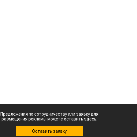
Казахстанское
сельхозсырье
используют для
в
производства
авиатоплива
%
м
Картофельные
к
войны: колорадского
жука будут выжигать
лазером
о
Кыргызстан обошел
я
Казахстан по темпам роста сельского
ь
хозяйства
Ученые нашли
способ повысить
х
продуктивность
д
мясного скота
о
я
й