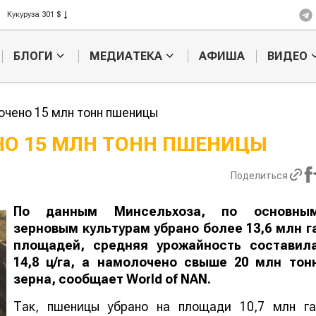
Ячмень 330 $
Кукуруза 301 $
Рис 408 $
БЛОГИ
МЕДИАТЕКА
АФИША
ВИДЕО
Пшеница 423 $
лочено 15 млн тонн пшеницы
ЕНО 15 МЛН ТОНН ПШЕНИЦЫ
Картофельные
Кыргызстан
Поделиться
войны: колорадского
Казахстан по темпам роста се
жука будут выжигать
хозяйства
лазером
По данным Минсельхоза, по основны
зерновым культурам убрано более 13,6 млн г
площадей, средняя урожайность составил
14,8 ц/га, а намолочено свыше 20 млн тон
зерна, сообщает
World
of
NAN
.
Так, пшеницы убрано на площади 10,7 млн га