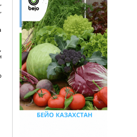
,
,
а
,
н
р