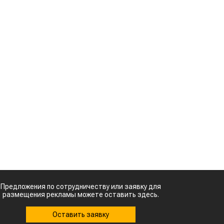
зерно
н
Казахстанское
а
сельхозсырье
используют для
ь
производства
авиатоплива
м
Картофельные
войны: колорадского
.
жука будут выжигать
а
лазером
.
Кыргызстан обошел
Казахстан по темпам роста сельского
с
хозяйства
с
ы