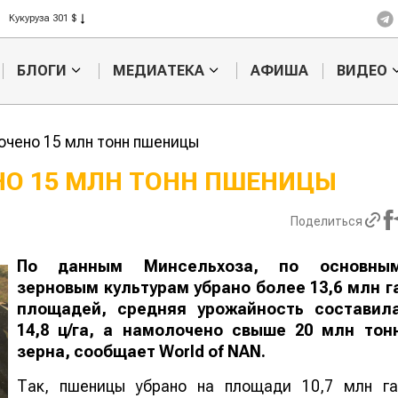
Ячмень 330 $
Кукуруза 301 $
Рис 408 $
БЛОГИ
МЕДИАТЕКА
АФИША
ВИДЕО
Пшеница 423 $
лочено 15 млн тонн пшеницы
ЕНО 15 МЛН ТОНН ПШЕНИЦЫ
Казахстанское
Картофельн
Поделиться
сельхозсырье
войны: коло
используют для
жука будут 
производства
лазером
По данным Минсельхоза, по основны
лива
зерновым культурам убрано более 13,6 млн г
площадей, средняя урожайность составил
14,8 ц/га, а намолочено свыше 20 млн тон
зерна, сообщает
World
of
NAN
.
Так, пшеницы убрано на площади 10,7 млн га