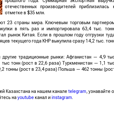
прошлого года. Суммарная экспортная выручк
отечественных производителей приблизилась 
отметке в $35 млн.
ают 23 страны мира. Ключевым торговым партнеро
купки в пять раз и импортировала 63,4 тыс. тонн
ал рынок Китая. Если в прошлом году отгрузки туд
яцев текущего года КНР выкупила сразу 14,2 тыс. тон
 другие традиционные рынки: Афганистан — 4,9 ты
 тыс тонн (рост в 22,6 раза) Туркменистан — 1,1 ты
,2 тонны (рост в 23,4 раза) Польша — 462 тонны (рос
ей Казахстана на нашем канале
telegram
, узнавайте о
йтесь на
youtube
канал и
instagram
.