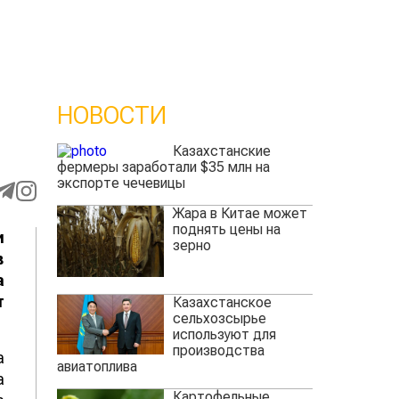
НОВОСТИ
Казахстанские
фермеры заработали $35 млн на
экспорте чечевицы
Жара в Китае может
поднять цены на
и
зерно
в
а
т
Казахстанское
сельхозсырье
используют для
производства
а
авиатоплива
а
Картофельные