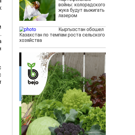
а
войны: колорадского
к
жука будут выжигать
лазером
м
Кыргызстан обошел
.
Казахстан по темпам роста сельского
хозяйства
а
н
с
с
т