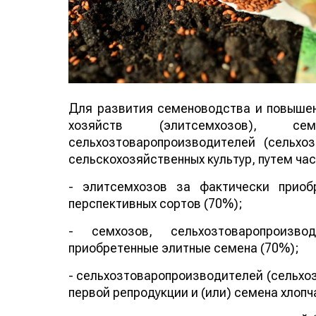
Для развития семеноводства и повышен
хозяйств (элитсемхозов), се
сельхозтоваропроизводителей (сельхо
сельскохозяйственных культур, путем ча
- элитсемхозов за фактически приоб
перспективных сортов (70%);
- семхозов, сельхозтоваропроизво
приобретенные элитные семена (70%);
- сельхозтоваропроизводителей (сельхо
первой репродукции и (или) семена хлопч