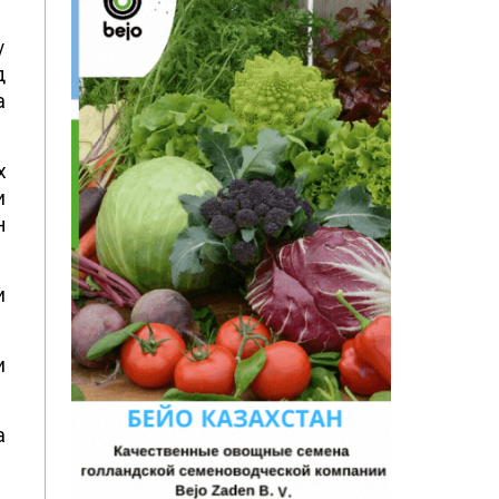
у
д
а
х
и
н
и
и
а