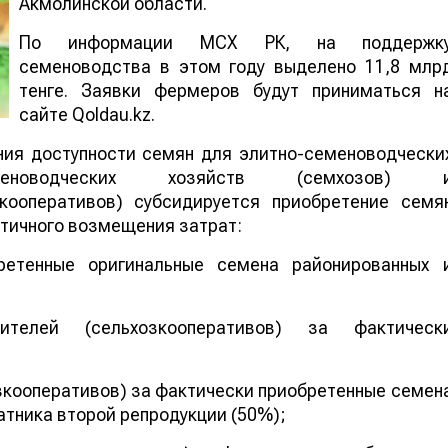
Акмолинской области.
По информации МСХ РК, на поддержк
семеноводства в этом году выделено 11,8 млр
тенге. Заявки фермеров будут приниматься н
сайте Qoldau.kz.
ия доступности семян для элитно-семеноводчески
меноводческих хозяйств (семхозов) 
зкооперативов) субсидируется приобретение семя
стичного возмещения затрат:
ретенные оригинальные семена районированных 
дителей (сельхозкооперативов) за фактическ
зкооперативов) за фактически приобретенные семен
атника второй репродукции (50%);