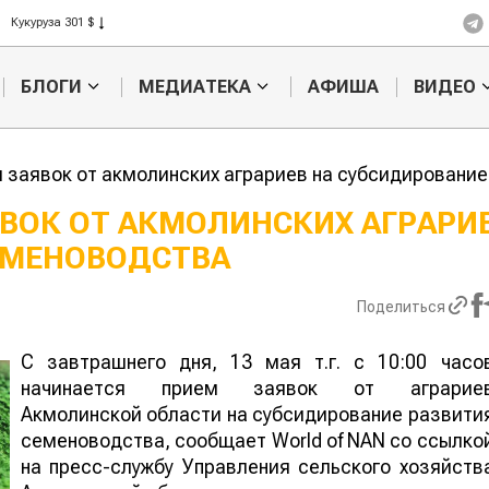
Рис 408 $
Пшеница 423 $
БЛОГИ
МЕДИАТЕКА
АФИША
ВИДЕО
 заявок от акмолинских аграриев на субсидировани
ВОК ОТ АКМОЛИНСКИХ АГРАРИ
ЕМЕНОВОДСТВА
Казахстанское
Картофельн
сельхозсырье
войны: колор
используют для
жука будут в
Поделиться
производства
лазером
ива
С завтрашнего дня, 13 мая т.г. c 10:00 часо
начинается прием заявок от аграрие
Акмолинской области на субсидирование развити
семеноводства, сообщает World of NAN со ссылко
на пресс-службу Управления сельского хозяйств