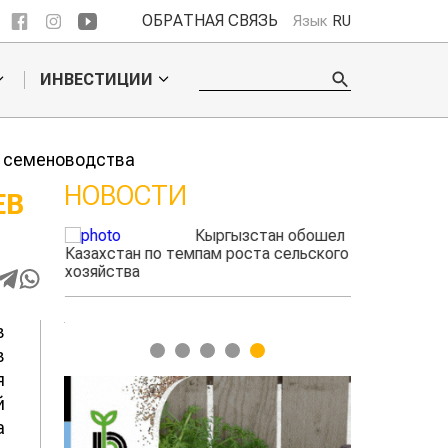
ОБРАТНАЯ СВЯЗЬ
Язык
RU
ИНВЕСТИЦИИ
е семеноводства
НОВОСТИ
ЕВ
ые
Кыргызстан обошел
адского
Казахстан по темпам роста сельского
фермеры зара
ыжигать
хозяйства
экспорте че
в
1
2
3
4
5
в
я
й
а