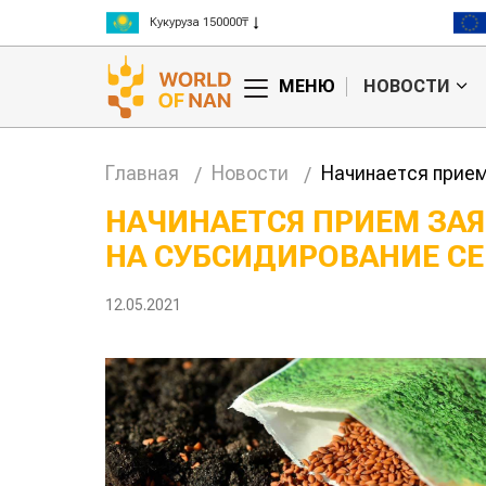
Рис 300000₸
Пшеница 3 класс 125000₸
МЕНЮ
НОВОСТИ
Главная
Новости
Начинается прием
НАЧИНАЕТСЯ ПРИЕМ ЗАЯ
НА СУБСИДИРОВАНИЕ С
анские
Жара в Китае может
млн на
поднять цены на
зерно
12.05.2021
авиатопл