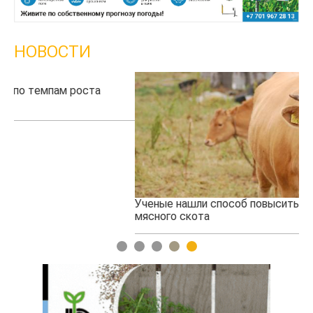
НОВОСТИ
Ученые нашли способ повысить продуктивность
Жа
мясного скота
1
2
3
4
5