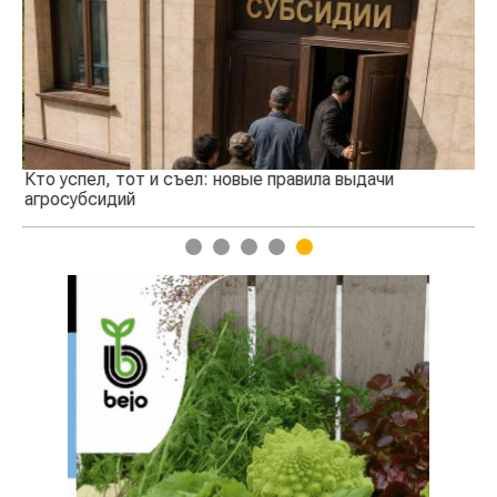
Кто успел, тот и съел: новые правила выдачи
Ка
агросубсидий
пр
1
2
3
4
5