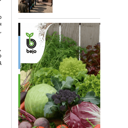
о
н
,
,
ю
д