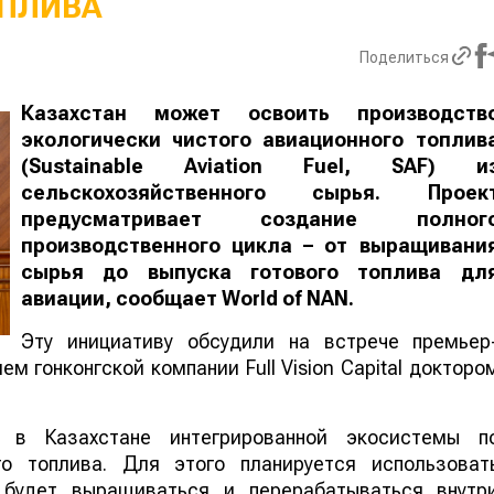
ПЛИВА
Поделиться
Казахстан может освоить производств
экологически чистого авиационного топлив
(Sustainable Aviation Fuel, SAF) и
сельскохозяйственного сырья. Проек
предусматривает создание полног
производственного цикла – от выращивани
сырья до выпуска готового топлива дл
авиации, сообщает
World
of
NAN
.
Эту инициативу обсудили на встрече премьер
м гонконгской компании Full Vision Capital докторо
 в Казахстане интегрированной экосистемы п
го топлива. Для этого планируется использоват
е будет выращиваться и перерабатываться внутр