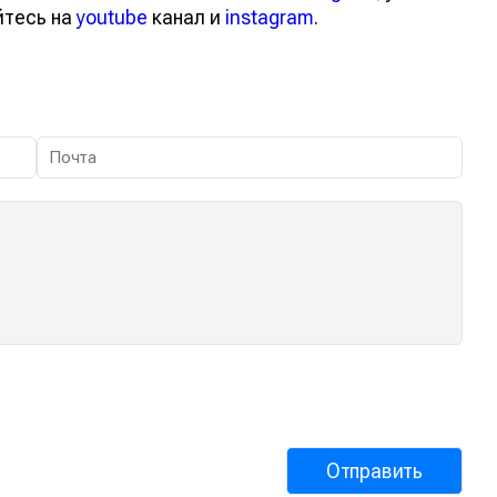
йтесь на
youtube
канал и
instagram
.