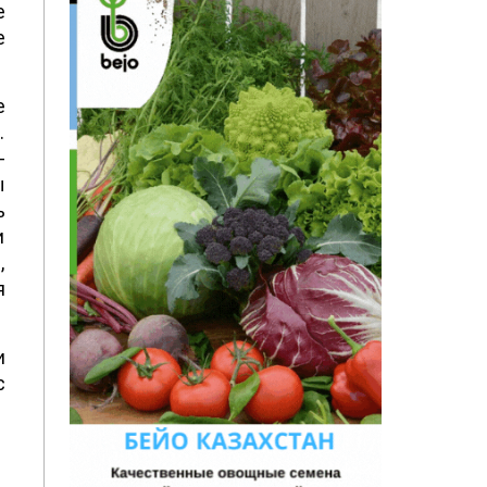
е
е
е
.
–
ы
ь
и
,
я
и
с