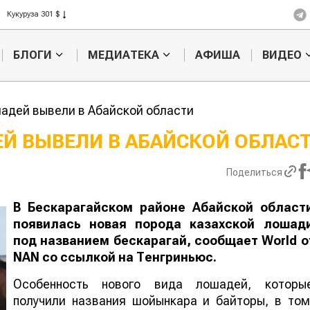
Рис 408 $
Пшеница 423 $
БЛОГИ
МЕДИАТЕКА
АФИША
ВИДЕО
адей вывели в Абайской области
Й ВЫВЕЛИ В АБАЙСКОЙ ОБЛАС
Кыргызстан обошел
Ученые наш
Поделиться
ан по темпам роста сельского
способ повы
ва
продуктивно
мясного ско
В Бескарагайском районе Абайской област
появилась новая порода казахской лошад
под названием бескарагай, сообщает
World o
NAN
со ссылкой на Тенгриньюс.
Особенность нового вида лошадей, которы
получили названия шойынкара и байторы, в том