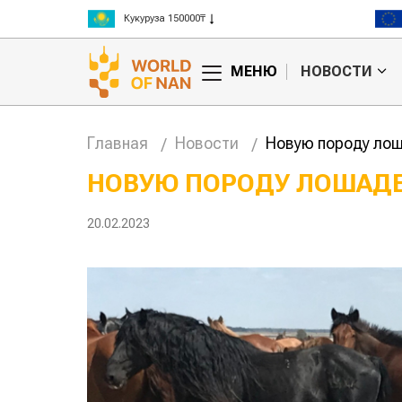
Рис 300000₸
Пшеница 3 класс 125000₸
МЕНЮ
НОВОСТИ
Главная
Новости
Новую породу лош
НОВУЮ ПОРОДУ ЛОШАДЕ
анское
Картофельные
20.02.2023
сырье
войны: колорадского
Казахст
уют для
жука будут выжигать
хозяйст
дства
лазером