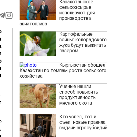
Казахстанское
сельхозсырье
используют для
производства
авиатоплива
о
Картофельные
а
войны: колорадского
жука будут выжигать
з
лазером
т
о
Кыргызстан обошел
я
Казахстан по темпам роста сельского
я
хозяйства
Ученые нашли
способ повысить
-
продуктивность
м
мясного скота
Кто успел, тот и
о
съел: новые правила
выдачи агросубсидий
ь
и