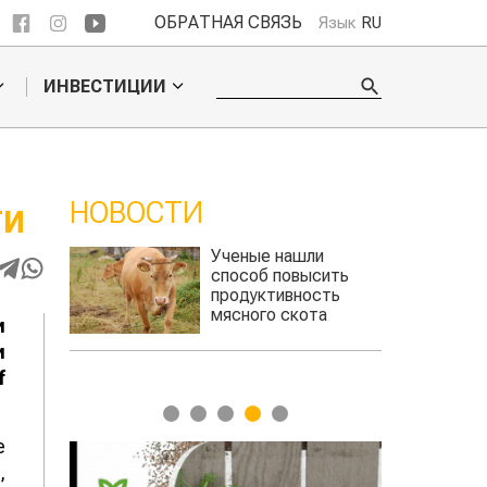
ОБРАТНАЯ СВЯЗЬ
Язык
RU
ИНВЕСТИЦИИ
НОВОСТИ
ТИ
ли
Кто успел, тот и
сить
съел: новые правила
сть
выдачи агросубсидий
та
и
авиатоплива
и
f
1
2
3
4
5
е
,