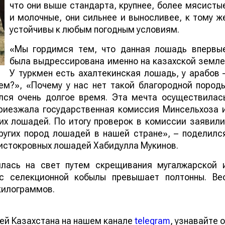
что они выше стандарта, крупнее, более мясисты
и молочные, они сильнее и выносливее, к тому ж
устойчивы к любым погодным условиям.
«Мы гордимся тем, что данная лошадь впервы
была выдрессирована именно на казахской земле
У туркмен есть ахалтекинская лошадь, у арабов 
ем?», «Почему у нас нет такой благородной пород
лся очень долгое время. Эта мечта осуществилас
приезжала государственная комиссия Минсельхоза 
их лошадей. По итогу проверок в комиссии заявили
ругих пород лошадей в нашей стране», – поделилс
чистокровных лошадей Хабидулла Мукинов.
илась на свет путем скрещивания мугалжарской 
ес селекционной кобылы превышает полтонны. Ве
килограммов.
ей Казахстана на нашем канале
telegram
, узнавайте о