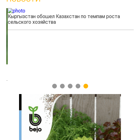
Кыргызстан обошел Казахстан по темпам роста
Ка
сельского хозяйства
эк
1
2
3
4
5