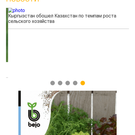
Кыргызстан обошел Казахстан по темпам роста
Ка
сельского хозяйства
эк
1
2
3
4
5