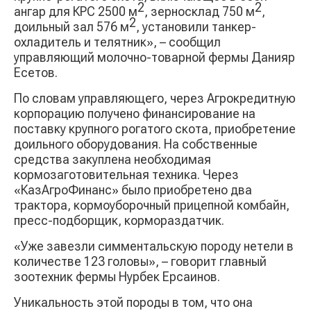
2
2
ангар для КРС 2500 м
, зерносклад 750 м
,
2
доильный зал 576 м
, установили танкер-
охладитель и телятник», – сообщил
управляющий молочно-товарной фермы Данияр
Есетов.
По словам управляющего, через Агрокредитную
корпорацию получено финансирование на
поставку крупного рогатого скота, приобретение
доильного оборудования. На собственные
средства закуплена необходимая
кормозаготовительная техника. Через
«КазАгроФинанс» было приобретено два
трактора, кормоуборочный прицепной комбайн,
пресс-подборщик, кормораздатчик.
«Уже завезли симментальскую породу нетели в
количестве 123 головы», – говорит главный
зоотехник фермы Нурбек Ерсаинов.
Уникальность этой породы в том, что она