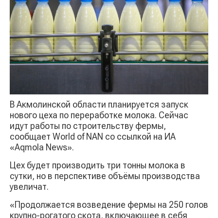
В
Акмолинской области планируется запуск
ново
го
цех
а по переработке молока. Сейчас
идут работы
по строительству фермы,
сообщает
World
of
NAN
со ссылкой на ИА
«Aqmola News».
Цех будет производить три тонны молока в
сутки, но в перспективе объёмы производства
увеличат.
«Продолжается возведение фермы на 250 голов
крупно-рогатого скота, включающее в себя