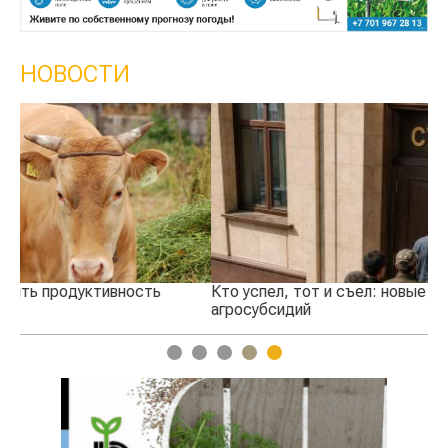
НОВОСТИ
Кто успел, тот и съел: новые правила выдачи
Ка
агросубсидий
пр
1
2
3
4
5