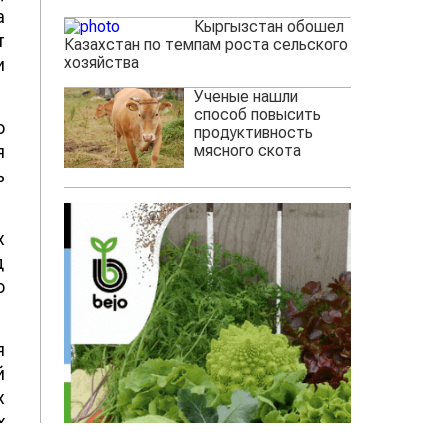
а
Кыргызстан обошел
т
Казахстан по темпам роста сельского
хозяйства
и
Ученые нашли
способ повысить
о
продуктивность
мясного скота
я
ь
х
д
о
я
й
х
х
т