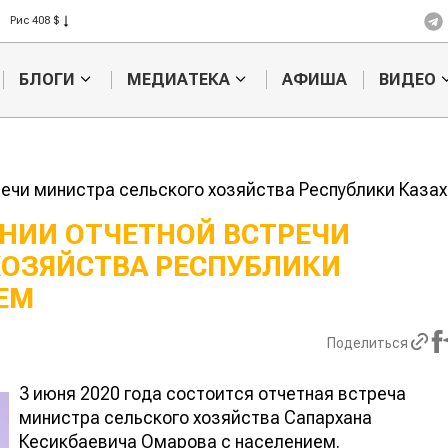
Рис 408 $
Пшеница 423 $
БЛОГИ
МЕДИАТЕКА
АФИША
ВИДЕО
ечи министра сельского хозяйства Республики Казах
НИИ ОТЧЕТНОЙ ВСТРЕЧИ
ХОЗЯЙСТВА РЕСПУБЛИКИ
Картофельные
Кыргызстан
войны: колорадского
Казахстан по темпам роста с
ЕМ
жука будут выжигать
хозяйства
лазером
Поделиться
3 июня 2020 года состоится отчетная встреча
министра сельского хозяйства Сапархана
Кесикбаевича Омарова с населением.