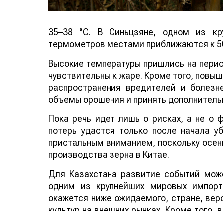
35–38 °C. В Синьцзяне, одном из кр
термометров местами приближаются к 50
Высокие температуры пришлись на период
чувствительны к жаре. Кроме того, повы
распространения вредителей и болезн
объемы орошения и принять дополнитель
Пока речь идет лишь о рисках, а не о
потерь удастся только после начала у
пристальным вниманием, поскольку осенн
производства зерна в Китае.
Для Казахстана развитие событий може
одним из крупнейших мировых импорт
окажется ниже ожидаемого, стране, веро
культур на внешних рынках. Кроме того,
аграрных стран мира способно по