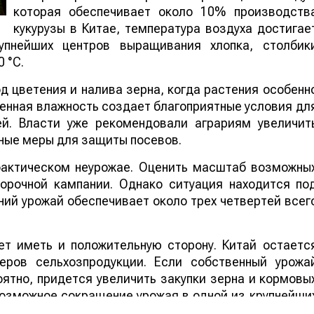
которая обеспечивает около 10% производств
кукурузы в Китае, температура воздуха достигае
упнейших центров выращивания хлопка, столбик
 °C.
 цветения и налива зерна, когда растения особенн
шенная влажность создает благоприятные условия дл
ей. Власти уже рекомендовали аграриям увеличит
ные меры для защиты посевов.
 фактическом неурожае. Оценить масштаб возможны
борочной кампании. Однако ситуация находится по
ий урожай обеспечивает около трех четвертей всег
т иметь и положительную сторону. Китай остаетс
еров сельхозпродукции. Если собственный урожа
ятно, придется увеличить закупки зерна и кормовы
 возможное сокращение урожая в одной из крупнейши
ддержать мировые цены на зерно, что стане