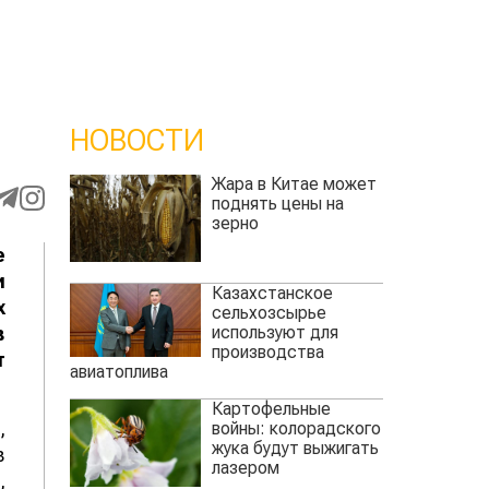
НОВОСТИ
Жара в Китае может
поднять цены на
зерно
е
и
Казахстанское
х
сельхозсырье
используют для
в
производства
т
авиатоплива
Картофельные
,
войны: колорадского
жука будут выжигать
в
лазером
,