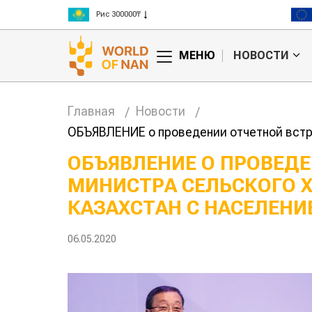
Рис 300000₸
Пшеница 3 класс 125000₸
МЕНЮ
НОВОСТИ
Главная
Новости
ОБЪЯВЛЕНИЕ о проведении отчетной встр
ОБЪЯВЛЕНИЕ О ПРОВЕДЕ
МИНИСТРА СЕЛЬСКОГО 
Китае может
Казахстанское
 цены на
сельхозсырье
КАЗАХСТАН С НАСЕЛЕНИ
используют для
производства
авиатоплива
06.05.2020