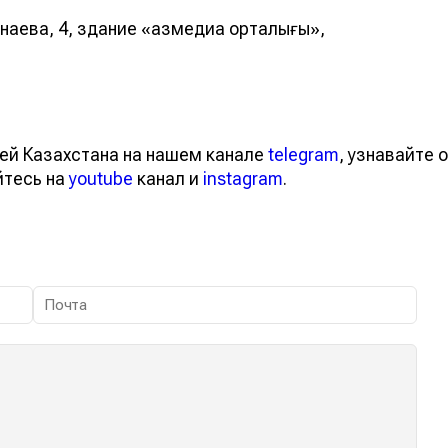
унаева, 4, здание «Қазмедиа орталығы»,
ей Казахстана на нашем канале
telegram
, узнавайте о
йтесь на
youtube
канал и
instagram
.